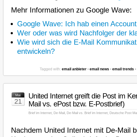
Mehr Informationen zu Google Wave:
Google Wave: Ich hab einen Account
Wer oder was wird Nachfolger der kl
Wie wird sich die E-Mail Kommunikat
entwickeln?
Tagged with:
email anbieter
•
email news
•
email trends
•
United Internet greift die Post im K
Mai
21
Mail vs. ePost bzw. E-Postbrief)
Brief im Internet
,
De-Mail
,
De-Mail vs. Brief im Internet
,
Deutsche Post Mai
Nachdem United Internet mit De-Mail b