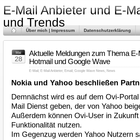
E-Mail Anbieter und E-Ma
und Trends
Über mich | Impressum
Datenschutzerklärung
Aktuelle Meldungen zum Thema E-M
Mai
28
Hotmail und Google Wave
E-Mail
,
E-Mail Anbieter
,
Email
,
Google Wave News
,
News
Nokia und Yahoo beschließen Partn
Demnächst wird es auf dem Ovi-Portal
Mail Dienst geben, der von Yahoo beige
Außerdem können Ovi-User in Zukunft
Funktionalität nutzen.
Im Gegenzug werden Yahoo Nutzern sä