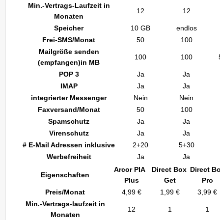
Min.-Vertrags-Laufzeit in
12
12
Monaten
Speicher
10 GB
endlos
Frei-SMS/Monat
50
100
Mailgröße senden
100
100
(empfangen)in MB
POP 3
Ja
Ja
IMAP
Ja
Ja
integrierter Messenger
Nein
Nein
Faxversand/Monat
50
100
Spamschutz
Ja
Ja
Virenschutz
Ja
Ja
# E-Mail Adressen inklusive
2+20
5+30
Werbefreiheit
Ja
Ja
Arcor PIA
Direct Box
Direct B
Eigenschaften
Plus
Get
Pro
Preis/Monat
4,99 €
1,99 €
3,99 €
Min.-Vertrags-laufzeit in
12
1
1
Monaten