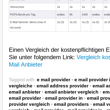
Virenschutz
Ja
Ja
Ja
Ja
Ja
POP3 Abrufe pro Tag
endlos
96
1440
endlos
endl
E-Mail Sammel- dienst (max #
Ja (3)
Ja (4)
Ja (3)
Ja (5)
Ja (
Account)
Einen Vergleich der kostenpflichtigen E
Sie unter folgendem Link:
Vergleich kos
Mail Anbieter
Tagged with:
e mail provider
•
e mail provider 
vergleiche
•
email address provider
•
email a
email anbieter
•
email anbieter vergleich
•
ema
email provider
•
email provider in
•
email prov
provider vergleich
•
email providers
•
email v