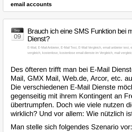
email accounts
Brauch ich eine SMS Funktion bei 
Sep.
09
Dienst?
E-Mail
,
E-Mail Anbieter
,
E-Mail Test
,
E-Mail Vergleich
,
email anbieter test
,
e
vergleich
,
kostenlose
,
kostenlose email dienste im Vergleich
,
mail verglei
Des öfteren trifft man bei E-Mail Diens
Mail, GMX Mail, Web.de, Arcor, etc. a
Die verschiedenen E-Mail Dienste möc
gegenseitig mit ihrem Kontingent an F
übertrumpfen. Doch wie viele nutzen d
wirklich? Und vor allem: Wie nützlich i
Man stelle sich folgendes Szenario vor