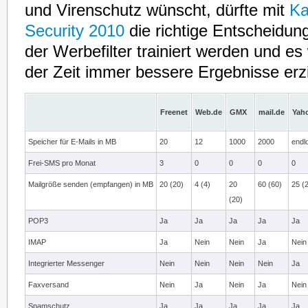
und Virenschutz wünscht, dürfte mit
Ka
Security 2010
die richtige Entscheidung
der Werbefilter trainiert werden und es
der Zeit immer bessere Ergebnisse erzi
Freenet
Web.de
GMX
mail.de
Yah
Speicher für E-Mails in MB
20
12
1000
2000
endl
Frei-SMS pro Monat
3
0
0
0
0
Mailgröße senden (empfangen) in MB
20 (20)
4 (4)
20
60 (60)
25 (
(20)
POP3
Ja
Ja
Ja
Ja
Ja
IMAP
Ja
Nein
Nein
Ja
Nein
Integrierter Messenger
Nein
Nein
Nein
Nein
Ja
Faxversand
Nein
Ja
Nein
Ja
Nein
Spamschutz
Ja
Ja
Ja
Ja
Ja