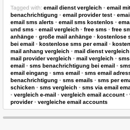
Tagged with:
email dienst vergleich
•
email mi
benachrichtigung
•
email provider test
•
emai
email sms alerts
•
email sms kostenlos
•
ema
und sms
•
email vergleich
•
free sms
•
free s
anhänge
•
große mail anhänge
•
kostenlose 
bei email
•
kostenlose sms per email
•
kosten
mail anhang vergleich
•
mail dienst vergleich
mail provider vergleich
•
mail vergleich
•
sms 
email
•
sms benachrichtigung bei email
•
sms
email eingang
•
sms email
•
sms email adres
benachrichtigung
•
sms emails
•
sms per ema
schicken
•
sms vergleich
•
sms via email em
•
vergleich e-mail
•
vergleich email account
•
provider
•
vergleiche email accounts