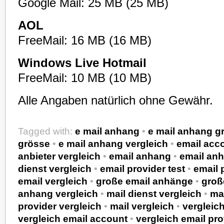
Google Mail: 25 MB (25 MB)
AOL
FreeMail: 16 MB (16 MB)
Windows Live Hotmail
FreeMail: 10 MB (10 MB)
Alle Angaben natürlich ohne Gewähr.
Tagged with:
e mail anhang
•
e mail anhang g
grösse
•
e mail anhang vergleich
•
email acc
anbieter vergleich
•
email anhang
•
email anh
dienst vergleich
•
email provider test
•
email 
email vergleich
•
große email anhänge
•
groß
anhang vergleich
•
mail dienst vergleich
•
mai
provider vergleich
•
mail vergleich
•
vergleic
vergleich email account
•
vergleich email pro