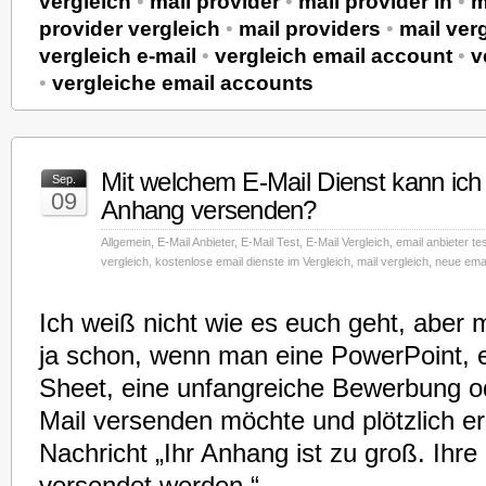
vergleich
•
mail provider
•
mail provider in
•
m
provider vergleich
•
mail providers
•
mail ver
vergleich e-mail
•
vergleich email account
•
v
•
vergleiche email accounts
Mit welchem E-Mail Dienst kann ich
Sep.
09
Anhang versenden?
Allgemein
,
E-Mail Anbieter
,
E-Mail Test
,
E-Mail Vergleich
,
email anbieter te
vergleich
,
kostenlose email dienste im Vergleich
,
mail vergleich
,
neue ema
Ich weiß nicht wie es euch geht, aber
ja schon, wenn man eine PowerPoint, 
Sheet, eine unfangreiche Bewerbung od
Mail versenden möchte und plötzlich er
Nachricht „Ihr Anhang ist zu groß. Ihre