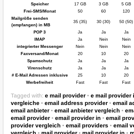
Speicher
17 GB
3 GB
5 GB
Frei-SMS/Monat
50
60
120
Mailgröße senden
35 (35)
30 (30)
50 (50)
(empfangen) in MB
POP 3
Ja
Ja
Ja
IMAP
Ja
Nein
Nein
integrierter Messenger
Nein
Nein
Nein
Faxversand/Monat
20
10
20
Spamschutz
Ja
Ja
Ja
Virenschutz
Ja
Ja
Ja
# E-Mail Adressen inklusive
25
10
20
Werbefreiheit
Fast
Fast
Fast
Tagged with:
e mail provider
•
e mail provider 
vergleiche
•
email address provider
•
email a
email anbieter
•
email anbieter vergleich
•
ema
email provider
•
email provider in
•
email prov
provider vergleich
•
email providers
•
email v
vergleich
•
mail provider
•
mail provider in
•
m