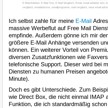
E-Mail Anbieter
,
E-Mail Test
,
E-Mail Vergleich
,
Email
,
email anbieter test
,
e
vergleich
,
emailadresse
,
emailprogramm
,
mail vergleich
,
neue email adre
Ich selbst zahle für meine
E-Mail
Adress
massive Werbeflut auf Free Mail Dienst
empfinde. Außerdem gönne ich mir de
größere E-Mail Anhänge versenden u
können. Ein weiterer Vorteil von Prem
diversen Zusatzfunktionen wie Faxversa
telefonische Support. Dieser wird be
Diensten zu humanen Preisen angebote
Minute).
Doch es gibt Unterschiede. Zum Beispie
wie Direct Box, die nicht einmal IMAP 
Funktion, die ich standardmäßig scho