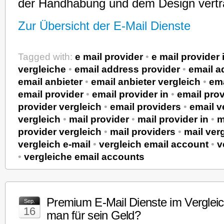
der Handhabung und dem Design vertr
Zur Übersicht der E-Mail Dienste
Tagged with:
e mail provider
•
e mail provider 
vergleiche
•
email address provider
•
email a
email anbieter
•
email anbieter vergleich
•
ema
email provider
•
email provider in
•
email prov
provider vergleich
•
email providers
•
email v
vergleich
•
mail provider
•
mail provider in
•
m
provider vergleich
•
mail providers
•
mail ver
vergleich e-mail
•
vergleich email account
•
v
•
vergleiche email accounts
Premium E-Mail Dienste im Vergle
Sep.
16
man für sein Geld?