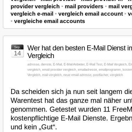
provider vergleich
•
mail providers
•
mail ver
vergleich e-mail
•
vergleich email account
•
v
•
vergleiche email accounts
Wer hat den besten E-Mail Dienst i
Sep.
14
Vergleich
adresse
,
dienste
,
E-Mail
,
E-Mail Anbieter
,
E-Mail Test
,
E-Mail Vergleich
,
Em
vergleich
,
email provider vergleich
,
emailadresse
,
emailprogramm
,
kosten
Vergleich
,
mail vergleich
,
neue email adresse
,
postfächer
,
vergleich
Da scheiden sich ja nun seit langem die
Warentest hat das ganze mal näher unt
genommen. Getestet wurden 11 FreeMa
kostenpflichtige E-Mail Dienste. Ergebn
und kein „Gut“.