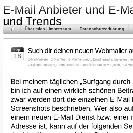
E-Mail Anbieter und E-Ma
und Trends
Über mich | Impressum
Datenschutzerklärung
Such dir deinen neuen Webmailer a
Sep.
18
E-Mail Anbieter
,
E-Mail Test
,
E-Mail Vergleich
,
Email
,
email anbieter test
,
e
vergleich
,
emailprogramm
,
kostenlose email dienste im Vergleich
,
mail ver
Bei meinem täglichen „Surfgang durch 
bin ich auf einen wirklich schönen Bei
zwar werden dort die einzelnen E-Mail
Screenshots beschrieben. Wer also au
einem neuen E-Mail Dienst bzw. einer 
Adresse ist, kann auf der folgenden Se