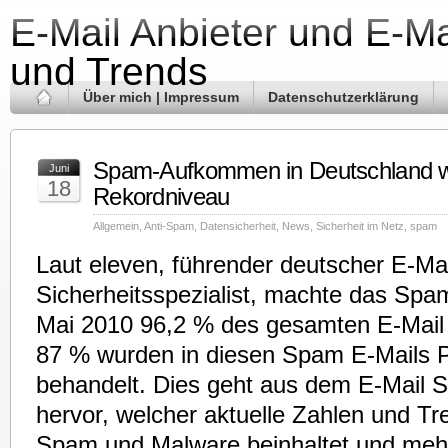
E-Mail Anbieter und E-Ma
und Trends
Über mich | Impressum
Datenschutzerklärung
Spam-Aufkommen in Deutschland we
Juni
18
Rekordniveau
Allgemein
,
Anti-Spam
,
Datensicherheit
,
News
,
Sicherheit im Netz
,
spam
Laut eleven, führender deutscher E-Mai
Sicherheitsspezialist, machte das S
Mai 2010 96,2 % des gesamten E-Mail
87 % wurden in diesen Spam E-Mails
behandelt. Dies geht aus dem E-Mail S
hervor, welcher aktuelle Zahlen und 
Spam und Malware beinhaltet und meh