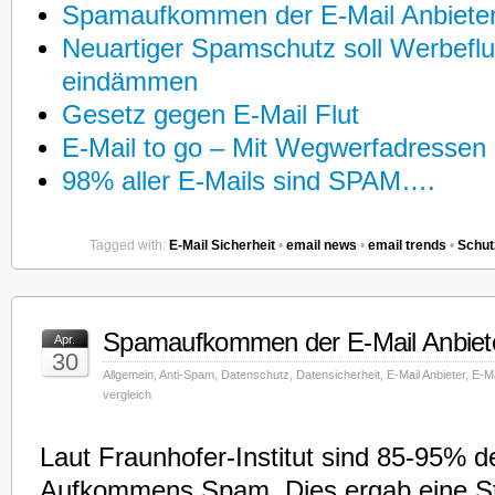
Spamaufkommen der E-Mail Anbieter
Neuartiger Spamschutz soll Werbefl
eindämmen
Gesetz gegen E-Mail Flut
E-Mail to go – Mit Wegwerfadresse
98% aller E-Mails sind SPAM….
Tagged with:
E-Mail Sicherheit
•
email news
•
email trends
•
Schut
Spamaufkommen der E-Mail Anbiete
Apr.
30
Allgemein
,
Anti-Spam
,
Datenschutz
,
Datensicherheit
,
E-Mail Anbieter
,
E-Ma
vergleich
Laut Fraunhofer-Institut sind 85-95% 
Aufkommens Spam. Dies ergab eine St