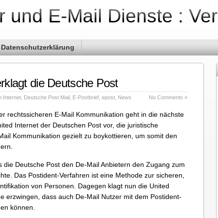
r und E-Mail Dienste : Ve
Datenschutzerklärung
erklagt die Deutsche Post
m Internet
,
Deutsche Post Mail
,
E-Postbrief
,
epost
,
News
No Comments »
er rechtssicheren E-Mail Kommunikation geht in die nächste
ted Internet der Deutschen Post vor, die juristische
Mail Kommunikation gezielt zu boykottieren, um somit den
gern.
s die Deutsche Post den De-Mail Anbietern den Zugang zum
te. Das Postident-Verfahren ist eine Methode zur sicheren,
ntifikation von Personen. Dagegen klagt nun die United
ge erzwingen, dass auch De-Mail Nutzer mit dem Postident-
rden können.