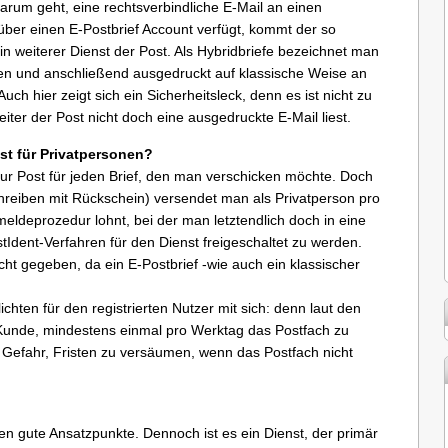
rum geht, eine rechtsverbindliche E-Mail an einen
über einen E-Postbrief Account verfügt, kommt der so
n weiterer Dienst der Post. Als Hybridbriefe bezeichnet man
rden und anschließend ausgedruckt auf klassische Weise an
ch hier zeigt sich ein Sicherheitsleck, denn es ist nicht zu
iter der Post nicht doch eine ausgedruckte E-Mail liest.
st für Privatpersonen?
ur Post für jeden Brief, den man verschicken möchte. Doch
schreiben mit Rückschein) versendet man als Privatperson pro
meldeprozedur lohnt, bei der man letztendlich doch in eine
tIdent-Verfahren für den Dienst freigeschaltet zu werden.
cht gegeben, da ein E-Postbrief -wie auch ein klassischer
chten für den registrierten Nutzer mit sich: denn laut den
t Kunde, mindestens einmal pro Werktag das Postfach zu
 Gefahr, Fristen zu versäumen, wenn das Postfach nicht
en gute Ansatzpunkte. Dennoch ist es ein Dienst, der primär