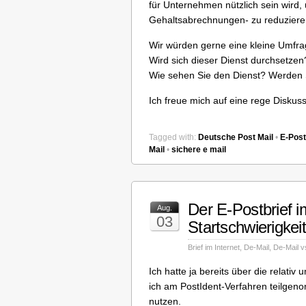
für Unternehmen nützlich sein wird
Gehaltsabrechnungen- zu reduziere
Wir würden gerne eine kleine Umfr
Wird sich dieser Dienst durchsetzen
Wie sehen Sie den Dienst? Werden 
Ich freue mich auf eine rege Diskuss
Tagged with:
Deutsche Post Mail
•
E-Post
Mail
•
sichere e mail
Der E-Postbrief i
Aug.
03
Startschwierigkei
Brief im Internet
,
De-Mail
,
De-Mail vs
Ich hatte ja bereits über die relati
ich am PostIdent-Verfahren teilgen
nutzen.