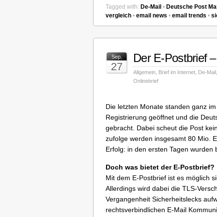
Tagged with:
De-Mail
•
Deutsche Post Mai
vergleich
•
email news
•
email trends
•
si
Der E-Postbrief –
Sep.
27
Allgemein
,
Brief im Internet
,
De-Mail
Onlinebrief
Die letzten Monate standen ganz im 
Registrierung geöffnet und die Deut
gebracht. Dabei scheut die Post kei
zufolge werden insgesamt 80 Mio. E
Erfolg: in den ersten Tagen wurden
Doch was bietet der E-Postbrief?
Mit dem E-Postbrief ist es möglich 
Allerdings wird dabei die TLS-Versc
Vergangenheit Sicherheitslecks aufw
rechtsverbindlichen E-Mail Kommun