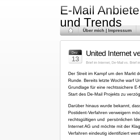
E-Mail Anbiete
und Trends
Über mich | Impressum
United Internet v
Dez.
13
Brief im Internet
,
De-Mail vs. Brief i
Der Streit im Kampf um den Markt d
Runde. Bereits letzte Woche warf Uni
Grundlage für eine rechtssichere E-
Start des De-Mail Projekts zu verzö
Darüber hinaus wurde bekannt, das
Postident-Verfahren verweigern möch
rechtsgültigen und persönlichen Ide
Internet AG und möchte mit der Kla
Verfahren eindeutig identifiziert we