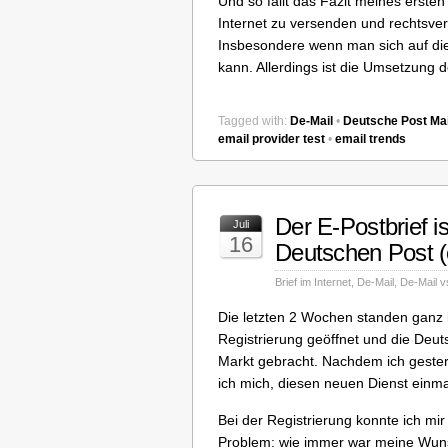
Und so fällt das Fazit meines erste
Internet zu versenden und rechtsverb
Insbesondere wenn man sich auf d
kann. Allerdings ist die Umsetzung d
Tagged with:
De-Mail
•
Deutsche Post Mai
email provider test
•
email trends
Der E-Postbrief is
Juli
16
Deutschen Post (
Brief im Internet
,
De-Mail
,
De-Mail vs
Die letzten 2 Wochen standen ganz i
Registrierung geöffnet und die Deut
Markt gebracht. Nachdem ich gester
ich mich, diesen neuen Dienst einm
Bei der Registrierung konnte ich mi
Problem: wie immer war meine Wuns