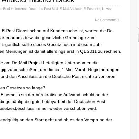
. Brief im Internet
,
Deutsche Post Mail
,
E-Mail Anbieter
,
E-Postbrief
,
News
,
No Comments »
E-Post Dienst schon auf Kundensuche ist, warten die De-
tarterlaubnis bzw. die gesetzliche Grundlage zum
 Eigentlich sollte dieses Gesetz noch in diesem Jahr
n Meinungen ist damit allerdings erst in Q1 2011 zu rechnen.
die am De-Mail Projekt beteiligten Unternehmen die
gig zu beschließen, um die ca. 1 Mio. Vorab-Registrierungen
n und den Anschluss an die Deutsche Post nicht zu verlieren.
es Gesetzes so lange?
. Einerseits sei der bürokratische Aufwand schuld an der
rdings häufig die gute Lobbyarbeit der Deutschen Post
 Gesetzesbeschluss immer wieder verschoben wird.
 endgültig an den Start geht und ob es den Vorsprung der
.