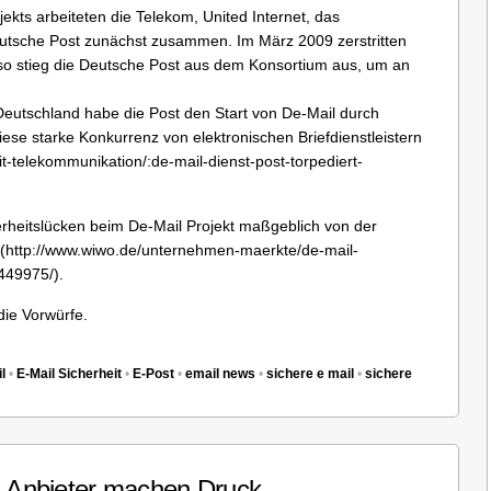
ekts arbeiteten die Telekom, United Internet, das
utsche Post zunächst zusammen. Im März 2009 zerstritten
so stieg die Deutsche Post aus dem Konsortium aus, um an
Deutschland habe die Post den Start von De-Mail durch
diese starke Konkurrenz von elektronischen Briefdienstleistern
/it-telekommunikation/:de-mail-dienst-post-torpediert-
rheitslücken beim De-Mail Projekt maßgeblich von der
n (http://www.wiwo.de/unternehmen-maerkte/de-mail-
449975/).
die Vorwürfe.
l
•
E-Mail Sicherheit
•
E-Post
•
email news
•
sichere e mail
•
sichere
il Anbieter machen Druck