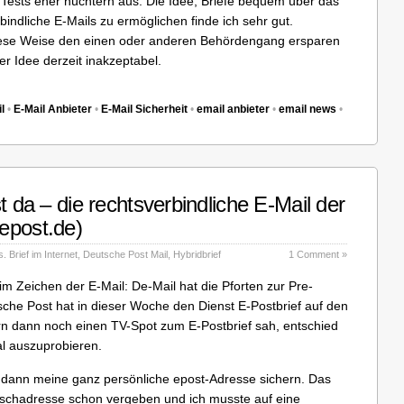
n Tests eher nüchtern aus. Die Idee, Briefe bequem über das
indliche E-Mails zu ermöglichen finde ich sehr gut.
iese Weise den einen oder anderen Behördengang ersparen
er Idee derzeit inakzeptabel.
l
•
E-Mail Anbieter
•
E-Mail Sicherheit
•
email anbieter
•
email news
•
t da – die rechtsverbindliche E-Mail der
epost.de)
. Brief im Internet
,
Deutsche Post Mail
,
Hybridbrief
1 Comment »
m Zeichen der E-Mail: De-Mail hat die Pforten zur Pre-
sche Post hat in dieser Woche den Dienst E-Postbrief auf den
n dann noch einen TV-Spot zum E-Postbrief sah, entschied
al auszuprobieren.
r dann meine ganz persönliche epost-Adresse sichern. Das
chadresse schon vergeben und ich musste auf eine