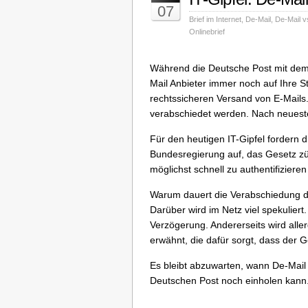
07
Brief im Internet
,
De-Mail
,
De-Mail vs
Onlinebrief
Während die Deutsche Post mit dem 
Mail Anbieter immer noch auf Ihre S
rechtssicheren Versand von E-Mails.
verabschiedet werden. Nach neueste
Für den heutigen IT-Gipfel fordern 
Bundesregierung auf, das Gesetz zü
möglichst schnell zu authentifiziere
Warum dauert die Verabschiedung d
Darüber wird im Netz viel spekuliert
Verzögerung. Andererseits wird alle
erwähnt, die dafür sorgt, dass der
Es bleibt abzuwarten, wann De-Mail
Deutschen Post noch einholen kann