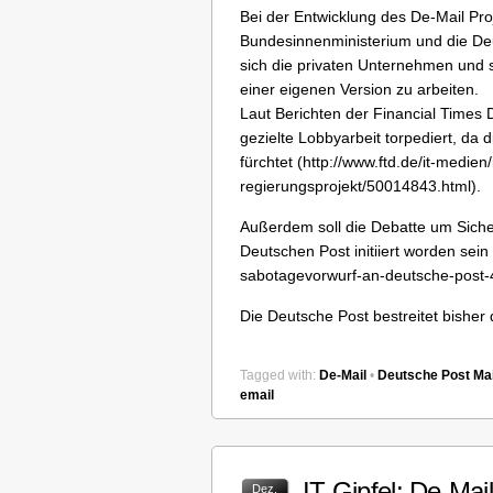
Bei der Entwicklung des De-Mail Proj
Bundesinnenministerium und die De
sich die privaten Unternehmen und 
einer eigenen Version zu arbeiten.
Laut Berichten der Financial Times 
gezielte Lobbyarbeit torpediert, da 
fürchtet (http://www.ftd.de/it-medien
regierungsprojekt/50014843.html).
Außerdem soll die Debatte um Siche
Deutschen Post initiiert worden sei
sabotagevorwurf-an-deutsche-post-
Die Deutsche Post bestreitet bisher 
Tagged with:
De-Mail
•
Deutsche Post Mai
email
IT-Gipfel: De-Ma
Dez.