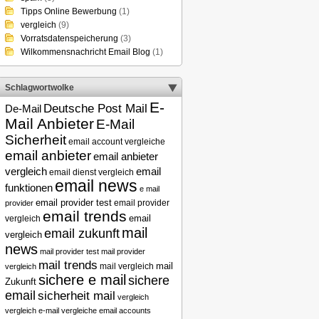
Tipps Online Bewerbung
(1)
vergleich
(9)
Vorratsdatenspeicherung
(3)
Wilkommensnachricht Email Blog
(1)
Schlagwortwolke
E-
Deutsche Post Mail
De-Mail
Mail Anbieter
E-Mail
Sicherheit
email account vergleiche
email anbieter
email anbieter
email
vergleich
email dienst vergleich
email news
funktionen
e mail
email provider test
email provider
provider
email trends
vergleich
email
mail
email zukunft
vergleich
news
mail provider test
mail provider
mail trends
mail
mail vergleich
vergleich
sichere e mail
sichere
Zukunft
email
sicherheit mail
vergleich
vergleich e-mail
vergleiche email accounts