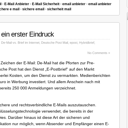
l
•
E-Mail Anbieter
•
E-Mail Sicherheit
•
email anbieter
•
email anbieter
chere e mail
•
sichere email
•
sicherheit mail
 ein erster Eindruck
,
De-Mail vs. Brief im Internet
,
Deutsche Post Mail
,
epost
,
Hybridbrief
,
No Comments »
Zeichen der E-Mail: De-Mail hat die Pforten zur Pre-
sche Post hat den Dienst „E-Postbrief“ auf den Markt
nerlei Kosten, um den Dienst zu vermarkten. Medienberichten
uro in Werbung investiert. Und allem Anschein nach mit
 bereits 250 000 Anmeldungen verzeichnet.
sichere und rechtsverbindliche E-Mails auszutauschen.
hlüsselungstechnologie verwendet, die bereits in der
ies. Darüber hinaus ist diese Art der sicheren und
ikation nur möglich, wenn Absender und Empfänger einen E-