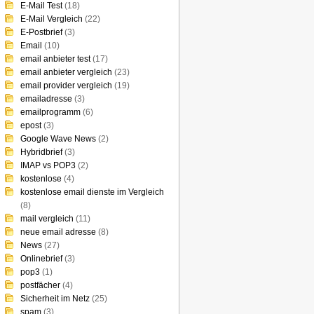
E-Mail Test
(18)
E-Mail Vergleich
(22)
E-Postbrief
(3)
Email
(10)
email anbieter test
(17)
email anbieter vergleich
(23)
email provider vergleich
(19)
emailadresse
(3)
emailprogramm
(6)
epost
(3)
Google Wave News
(2)
Hybridbrief
(3)
IMAP vs POP3
(2)
kostenlose
(4)
kostenlose email dienste im Vergleich
(8)
mail vergleich
(11)
neue email adresse
(8)
News
(27)
Onlinebrief
(3)
pop3
(1)
postfächer
(4)
Sicherheit im Netz
(25)
spam
(3)