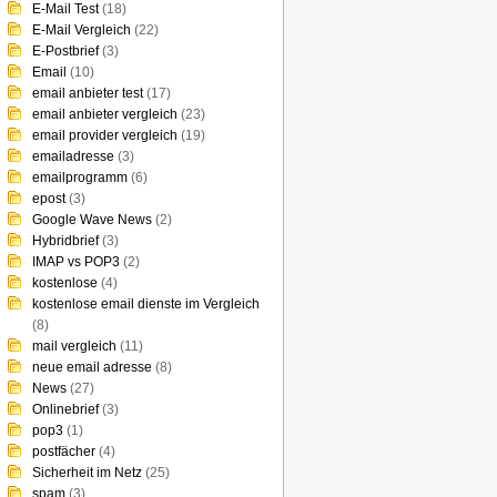
E-Mail Test
(18)
E-Mail Vergleich
(22)
E-Postbrief
(3)
Email
(10)
email anbieter test
(17)
email anbieter vergleich
(23)
email provider vergleich
(19)
emailadresse
(3)
emailprogramm
(6)
epost
(3)
Google Wave News
(2)
Hybridbrief
(3)
IMAP vs POP3
(2)
kostenlose
(4)
kostenlose email dienste im Vergleich
(8)
mail vergleich
(11)
neue email adresse
(8)
News
(27)
Onlinebrief
(3)
pop3
(1)
postfächer
(4)
Sicherheit im Netz
(25)
spam
(3)