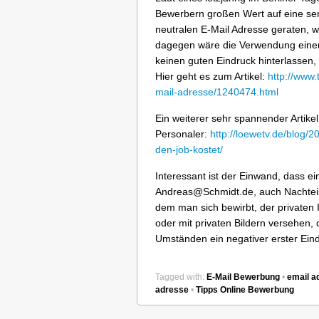
Bewerbern großen Wert auf eine ser
neutralen E-Mail Adresse geraten,
dagegen wäre die Verwendung einer
keinen guten Eindruck hinterlassen,
Hier geht es zum Artikel:
http://www.
mail-adresse/1240474.html
Ein weiterer sehr spannender Artike
Personaler:
http://loewetv.de/blog/2
den-job-kostet/
Interessant ist der Einwand, dass ei
Andreas@Schmidt.de, auch Nachteile
dem man sich bewirbt, der privaten I
oder mit privaten Bildern versehen, 
Umständen ein negativer erster Ein
Tagged with:
E-Mail Bewerbung
•
email a
adresse
•
Tipps Online Bewerbung