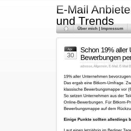
E-Mail Anbiete
und Trends
Über mich | Impressum
Schon 19% aller
Apr.
30
Bewerbungen per
adresse
,
Allgemein
,
E-Mail
,
E-Mail 
19% aller Unternehmen bevorzugen 
Das ergab eine Bitkom-Umfrage. Zwa
klassische Bewerbungsmappe vor (61
So setzen Unternehmen aus der Tele
Online-Bewerbungen. Für Bitkom-Präs
Bewerbungsmappe auf dem Rückzug
Einige Punkte sollten allerdings
Laut eines letzjährig im Berliner Ta