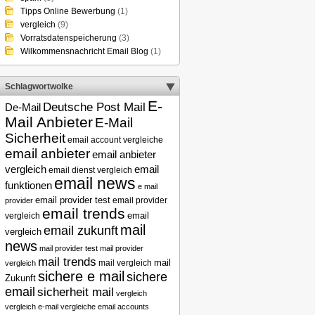
Tipps Online Bewerbung
(1)
vergleich
(9)
Vorratsdatenspeicherung
(3)
Wilkommensnachricht Email Blog
(1)
Schlagwortwolke
E-
Deutsche Post Mail
De-Mail
Mail Anbieter
E-Mail
Sicherheit
email account vergleiche
email anbieter
email anbieter
email
vergleich
email dienst vergleich
email news
funktionen
e mail
email provider test
email provider
provider
email trends
vergleich
email
mail
email zukunft
vergleich
news
mail provider test
mail provider
mail trends
mail
mail vergleich
vergleich
sichere e mail
sichere
Zukunft
email
sicherheit mail
vergleich
vergleich e-mail
vergleiche email accounts