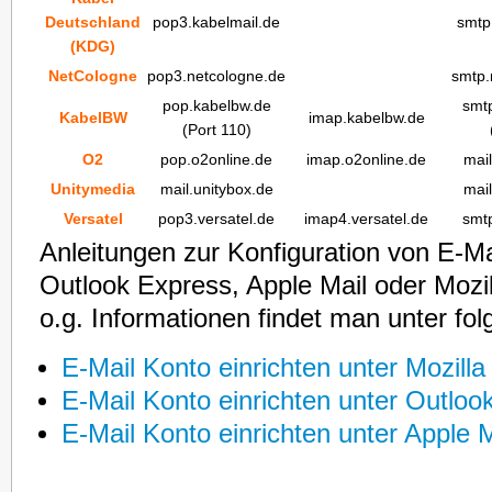
Deutschland
pop3.kabelmail.de
smtp
(KDG)
NetCologne
pop3.netcologne.de
smtp.
pop.kabelbw.de
smt
KabelBW
imap.kabelbw.de
(Port 110)
O2
pop.o2online.de
imap.o2online.de
mail
Unitymedia
mail.unitybox.de
mail
Versatel
pop3.versatel.de
imap4.versatel.de
smtp
Anleitungen zur Konfiguration von E-Ma
Outlook Express, Apple Mail oder Mozil
o.g. Informationen findet man unter fo
E-Mail Konto einrichten unter Mozill
E-Mail Konto einrichten unter Outloo
E-Mail Konto einrichten unter Apple M