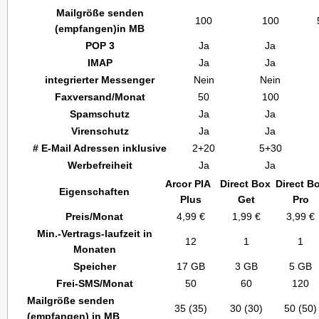
Mailgröße senden
100
100
(empfangen)in MB
POP 3
Ja
Ja
IMAP
Ja
Ja
integrierter Messenger
Nein
Nein
Faxversand/Monat
50
100
Spamschutz
Ja
Ja
Virenschutz
Ja
Ja
# E-Mail Adressen inklusive
2+20
5+30
Werbefreiheit
Ja
Ja
Arcor PIA
Direct Box
Direct B
Eigenschaften
Plus
Get
Pro
Preis/Monat
4,99 €
1,99 €
3,99 €
Min.-Vertrags-laufzeit in
12
1
1
Monaten
Speicher
17 GB
3 GB
5 GB
Frei-SMS/Monat
50
60
120
Mailgröße senden
35 (35)
30 (30)
50 (50)
(empfangen) in MB