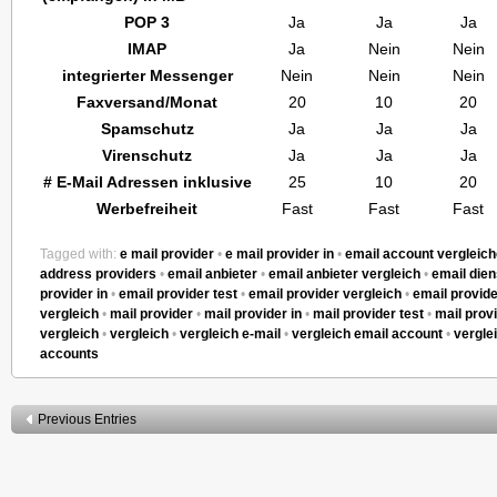
POP 3
Ja
Ja
Ja
IMAP
Ja
Nein
Nein
integrierter Messenger
Nein
Nein
Nein
Faxversand/Monat
20
10
20
Spamschutz
Ja
Ja
Ja
Virenschutz
Ja
Ja
Ja
# E-Mail Adressen inklusive
25
10
20
Werbefreiheit
Fast
Fast
Fast
Tagged with:
e mail provider
•
e mail provider in
•
email account vergleic
address providers
•
email anbieter
•
email anbieter vergleich
•
email dien
provider in
•
email provider test
•
email provider vergleich
•
email provid
vergleich
•
mail provider
•
mail provider in
•
mail provider test
•
mail prov
vergleich
•
vergleich
•
vergleich e-mail
•
vergleich email account
•
vergle
accounts
Previous Entries