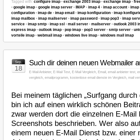
Tagged with:
configure imap
•
exchange 2003 imap
•
exchange imap
•
fre
•
google imap
•
google imap server
•
IMAP
•
imap 4
•
imap account
•
imap 
configuration
•
imap de
•
imap email
•
imap konfiguration
•
imap konfiguri
imap mailbox
•
imap mailserver
•
imap password
•
imap pop3
•
imap serv
service
•
imap smtp
•
imap ssl
•
mail server
•
mailserver
•
outlook 2003 
express imap
•
outlook imap
•
pop imap
•
pop3 server
•
smtp server
•
unt
vorteile imap
•
webmail imap
•
windows live imap
•
windows mail imap
Such dir deinen neuen Webmailer a
Sep.
18
E-Mail Anbieter
,
E-Mail Test
,
E-Mail Vergleich
,
Email
,
email anbieter test
,
e
vergleich
,
emailprogramm
,
kostenlose email dienste im Vergleich
,
mail ver
Bei meinem täglichen „Surfgang durch 
bin ich auf einen wirklich schönen Bei
zwar werden dort die einzelnen E-Mail
Screenshots beschrieben. Wer also au
einem neuen E-Mail Dienst bzw. einer 