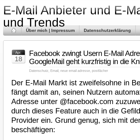
E-Mail Anbieter und E-Ma
und Trends
Über mich | Impressum
Datenschutzerklärung
Facebook zwingt Usern E-Mail Adre
Apr.
18
GoogleMail geht kurzfristig in die Kn
Datenschutz
,
Email
,
neue email adresse
,
postfächer
Der E-Mail Markt ist zweifelsohne in
fängt damit an, seinen Nutzern automat
Adresse unter @facebook.com zuzuwei
durch dieses Feature auch in die Gefil
Provider ein. Grund genug, sich mit d
beschäftigen: