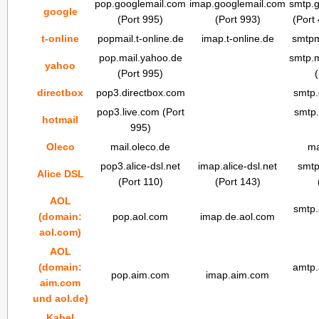
pop.googlemail.com
imap.googlemail.com
smtp.
google
(Port 995)
(Port 993)
(Port
t-online
popmail.t-online.de
imap.t-online.de
smtpma
pop.mail.yahoo.de
smtp.
yahoo
(Port 995)
(
directbox
pop3.directbox.com
smtp.
pop3.live.com (Port
smtp.
hotmail
995)
Oleco
mail.oleco.de
ma
pop3.alice-dsl.net
imap.alice-dsl.net
smtp
Alice DSL
(Port 110)
(Port 143)
AOL
smtp.
(domain:
pop.aol.com
imap.de.aol.com
aol.com)
AOL
(domain:
amtp.
pop.aim.com
imap.aim.com
aim.com
und aol.de)
Kabel