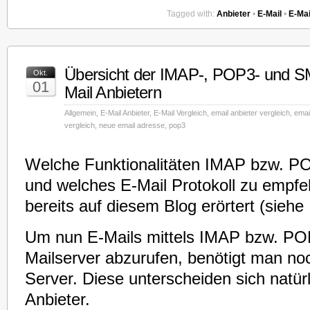
Tagged with:
Anbieter
•
E-Mail
•
E-Mai
Übersicht der IMAP-, POP3- und S
Okt.
01
Mail Anbietern
Allgemein
,
E-Mail Anbieter
,
E-Mail Vergleich
,
email anbieter vergleich
,
emai
vergleich
,
neue email adresse
,
pop3
Welche Funktionalitäten IMAP bzw. PO
und welches E-Mail Protokoll zu empfeh
bereits auf diesem Blog erörtert (siehe
Um nun E-Mails mittels IMAP bzw. PO
Mailserver abzurufen, benötigt man no
Server. Diese unterscheiden sich natür
Anbieter.