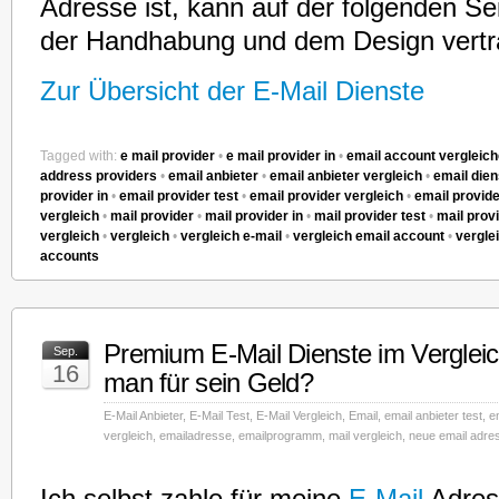
Adresse ist, kann auf der folgenden Se
der Handhabung und dem Design vertr
Zur Übersicht der E-Mail Dienste
Tagged with:
e mail provider
•
e mail provider in
•
email account vergleic
address providers
•
email anbieter
•
email anbieter vergleich
•
email dien
provider in
•
email provider test
•
email provider vergleich
•
email provid
vergleich
•
mail provider
•
mail provider in
•
mail provider test
•
mail prov
vergleich
•
vergleich
•
vergleich e-mail
•
vergleich email account
•
vergle
accounts
Premium E-Mail Dienste im Vergle
Sep.
16
man für sein Geld?
E-Mail Anbieter
,
E-Mail Test
,
E-Mail Vergleich
,
Email
,
email anbieter test
,
e
vergleich
,
emailadresse
,
emailprogramm
,
mail vergleich
,
neue email adre