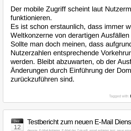
Der mobile Zugriff scheint laut Nutzer
funktionieren.
Es ist schon erstaunlich, dass immer 
Weltkonzerne von derartigen Ausfällen 
Sollte man doch meinen, dass aufgru
Nutzerzahlen entsprechende Vorkehrun
werden. Bleibt abzuwarten, ob der Ausf
Änderungen durch Einführung der Dom
zurückzuführen sind.
Tagged with:
Testbericht zum neuen E-Mail Diens
Dez.
12
dienste
,
E-Mail Anbieter
,
E-Mail der Zukunft
,
email anbieter test
,
neue emai