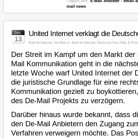
Tagged with:
E-Mail Anbieter
•
email a
mail news
United Internet verklagt die Deutsc
Dez.
13
Brief im Internet
,
De-Mail vs. Brief im Internet
,
Deutsche Post Mail
,
E-Post
Der Streit im Kampf um den Markt der 
Mail Kommunikation geht in die nächst
letzte Woche warf United Internet der 
die juristische Grundlage für eine rech
Kommunikation gezielt zu boykottieren
des De-Mail Projekts zu verzögern.
Darüber hinaus wurde bekannt, dass d
den De-Mail Anbietern den Zugang zum
Verfahren verweigern möchte. Das Post