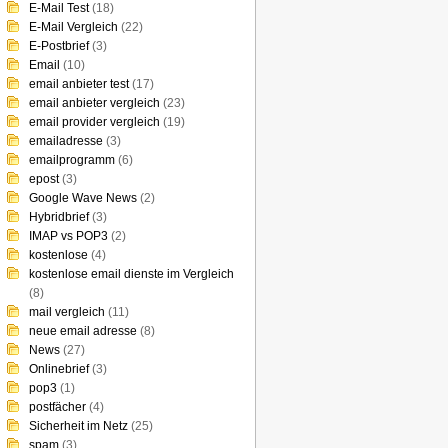
E-Mail Test
(18)
E-Mail Vergleich
(22)
E-Postbrief
(3)
Email
(10)
email anbieter test
(17)
email anbieter vergleich
(23)
email provider vergleich
(19)
emailadresse
(3)
emailprogramm
(6)
epost
(3)
Google Wave News
(2)
Hybridbrief
(3)
IMAP vs POP3
(2)
kostenlose
(4)
kostenlose email dienste im Vergleich
(8)
mail vergleich
(11)
neue email adresse
(8)
News
(27)
Onlinebrief
(3)
pop3
(1)
postfächer
(4)
Sicherheit im Netz
(25)
spam
(3)