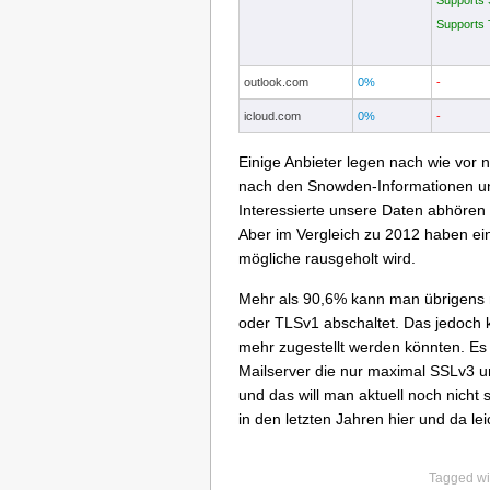
Supports
Supports
outlook.com
0%
-
icloud.com
0%
-
Einige Anbieter legen nach wie vor n
nach den Snowden-Informationen u
Interessierte unsere Daten abhören 
Aber im Vergleich zu 2012 haben ei
mögliche rausgeholt wird.
Mehr als 90,6% kann man übrigens 
oder TLSv1 abschaltet. Das jedoch k
mehr zugestellt werden könnten. Es g
Mailserver die nur maximal SSLv3 u
und das will man aktuell noch nicht 
in den letzten Jahren hier und da leic
Tagged wi