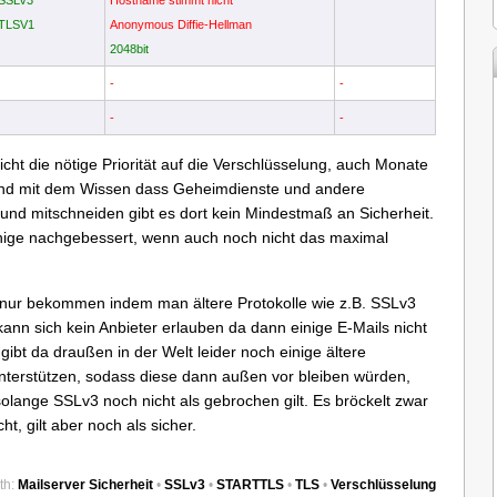
 SSLV3
Hostname stimmt nicht
 TLSV1
Anonymous Diffie-Hellman
2048bit
-
-
-
-
icht die nötige Priorität auf die Verschlüsselung, auch Monate
nd mit dem Wissen dass Geheimdienste und andere
und mitschneiden gibt es dort kein Mindestmaß an Sicherheit.
nige nachgebessert, wenn auch noch nicht das maximal
nur bekommen indem man ältere Protokolle wie z.B. SSLv3
ann sich kein Anbieter erlauben da dann einige E-Mails nicht
ibt da draußen in der Welt leider noch einige ältere
nterstützen, sodass diese dann außen vor bleiben würden,
solange SSLv3 noch nicht als gebrochen gilt. Es bröckelt zwar
ht, gilt aber noch als sicher.
th:
Mailserver Sicherheit
•
SSLv3
•
STARTTLS
•
TLS
•
Verschlüsselung