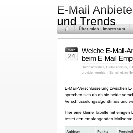
E-Mail Anbiete
und Trends
Über mich | Impressum
Welche E-Mail-An
März
24
beim E-Mail-Emp
Datensicherheit
,
E-Mail Anbieter
,
E-
provider vergleich
,
Sicherheit im Ne
E-Mail-Verschlüsselung zwischen E-Ma
sprechen sich ab ob sie beide vers
Verschlüsselungsalgorithmus und we
Hier eine kleine Tabelle mit einige
testet den empfangenden Mailserver
Anbieter
Punkte
Protokol