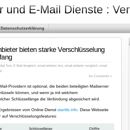
r und E-Mail Dienste : Ve
Datenschutzerklärung
bieter bieten starke Verschlüsselung
fang
Mail Test
,
E-Mail Vergleich
,
email anbieter test
,
email anbieter vergleich
,
email
tz
No Comments »
il-Providern ist optional, die beiden beteiligten Mailserver
chlüsseln können, und wenn ja mit welchem
lcher Schlüssellänge die Verbindung abgesichert wird.
n Ergebnissen vom Online-Dienst
starttls.info
. Diese Webseite
 auf Verschlüsselungsfeatures:
le
Schlüssellänge
Chiffre