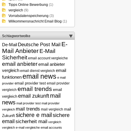
Tipps Online Bewerbung
(1)
vergleich
(9)
Vorratsdatenspeicherung
(3)
Wilkommensnachricht Email Blog
(1)
Schlagwortwolke
E-
Deutsche Post Mail
De-Mail
Mail Anbieter
E-Mail
Sicherheit
email account vergleiche
email anbieter
email anbieter
email
vergleich
email dienst vergleich
email news
funktionen
e mail
email provider test
email provider
provider
email trends
vergleich
email
mail
email zukunft
vergleich
news
mail provider test
mail provider
mail trends
mail
mail vergleich
vergleich
sichere e mail
sichere
Zukunft
email
sicherheit mail
vergleich
vergleich e-mail
vergleiche email accounts