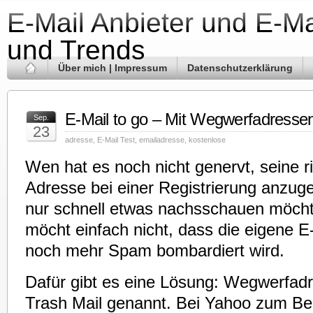
E-Mail Anbieter und E-Ma
und Trends
Über mich | Impressum
Datenschutzerklärung
E-Mail to go – Mit Wegwerfadress
Sep.
23
adresse
,
E-Mail Test
,
emailadresse
,
kostenlose
Wen hat es noch nicht genervt, seine ri
Adresse bei einer Registrierung anzu
nur schnell etwas nachsschauen möch
möcht einfach nicht, dass die eigene E
noch mehr Spam bombardiert wird.
Dafür gibt es eine Lösung: Wegwerfad
Trash Mail genannt. Bei Yahoo zum B