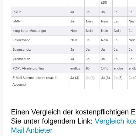
(20)
POP3
Ja
Ja
Ja
Ja
Ja
IMAP
Ja
Nein
Nein
Ja
Nein
Integrierter Messenger
Nein
Nein
Nein
Nein
Ja
Faxversand
Nein
Ja
Nein
Ja
Nein
Spamschutz
Ja
Ja
Ja
Ja
Ja
Virenschutz
Ja
Ja
Ja
Ja
Ja
POP3 Abrufe pro Tag
endlos
96
1440
endlos
endl
E-Mail Sammel- dienst (max #
Ja (3)
Ja (4)
Ja (3)
Ja (5)
Ja (
Account)
Einen Vergleich der kostenpflichtigen E
Sie unter folgendem Link:
Vergleich kos
Mail Anbieter