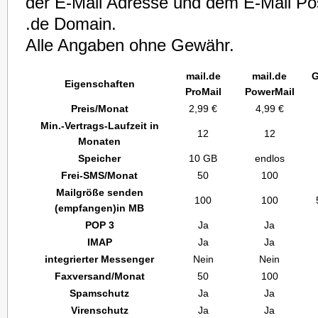
der E-Mail Adresse und dem E-Mail Po
.de Domain.
Alle Angaben ohne Gewähr.
mail.de
mail.de
G
Eigenschaften
ProMail
PowerMail
Preis/Monat
2,99 €
4,99 €
Min.-Vertrags-Laufzeit in
12
12
Monaten
Speicher
10 GB
endlos
Frei-SMS/Monat
50
100
Mailgröße senden
100
100
(empfangen)in MB
POP 3
Ja
Ja
IMAP
Ja
Ja
integrierter Messenger
Nein
Nein
Faxversand/Monat
50
100
Spamschutz
Ja
Ja
Virenschutz
Ja
Ja