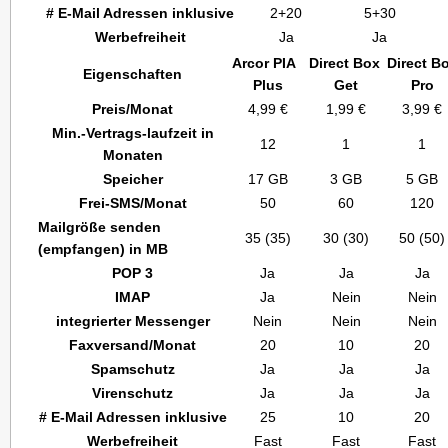
# E-Mail Adressen inklusive
2+20
5+30
Werbefreiheit
Ja
Ja
Arcor PIA
Direct Box
Direct B
Eigenschaften
Plus
Get
Pro
Preis/Monat
4,99 €
1,99 €
3,99 €
Min.-Vertrags-laufzeit in
12
1
1
Monaten
Speicher
17 GB
3 GB
5 GB
Frei-SMS/Monat
50
60
120
Mailgröße senden
35 (35)
30 (30)
50 (50)
(empfangen) in MB
POP 3
Ja
Ja
Ja
IMAP
Ja
Nein
Nein
integrierter Messenger
Nein
Nein
Nein
Faxversand/Monat
20
10
20
Spamschutz
Ja
Ja
Ja
Virenschutz
Ja
Ja
Ja
# E-Mail Adressen inklusive
25
10
20
Werbefreiheit
Fast
Fast
Fast