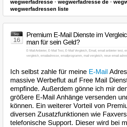
wegwerfadresse
•
wegwerfadresse de
•
wegw
wegwerfadressen liste
Premium E-Mail Dienste im Vergle
Sep.
16
man für sein Geld?
E-Mail Anbieter
,
E-Mail Test
,
E-Mail Vergleich
,
Email
,
email anbieter test
,
e
vergleich
,
emailadresse
,
emailprogramm
,
mail vergleich
,
neue email adre
Ich selbst zahle für meine
E-Mail
Adress
massive Werbeflut auf Free Mail Dienst
empfinde. Außerdem gönne ich mir de
größere E-Mail Anhänge versenden u
können. Ein weiterer Vorteil von Prem
diversen Zusatzfunktionen wie Faxversa
telefonische Support. Dieser wird be