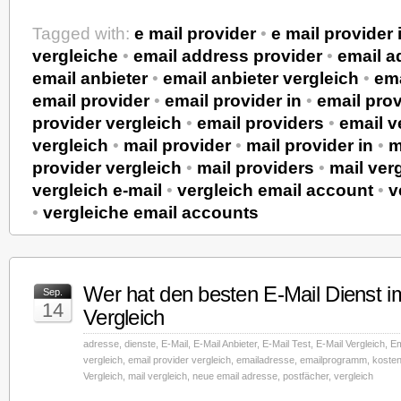
Tagged with:
e mail provider
•
e mail provider 
vergleiche
•
email address provider
•
email a
email anbieter
•
email anbieter vergleich
•
ema
email provider
•
email provider in
•
email prov
provider vergleich
•
email providers
•
email v
vergleich
•
mail provider
•
mail provider in
•
m
provider vergleich
•
mail providers
•
mail ver
vergleich e-mail
•
vergleich email account
•
v
•
vergleiche email accounts
Wer hat den besten E-Mail Dienst i
Sep.
14
Vergleich
adresse
,
dienste
,
E-Mail
,
E-Mail Anbieter
,
E-Mail Test
,
E-Mail Vergleich
,
Em
vergleich
,
email provider vergleich
,
emailadresse
,
emailprogramm
,
kosten
Vergleich
,
mail vergleich
,
neue email adresse
,
postfächer
,
vergleich