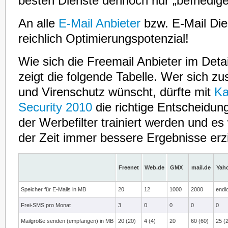
besten Dienste dennoch nur „befriedige
An alle
E-Mail Anbieter
bzw. E-Mail Die
reichlich Optimierungspotenzial!
Wie sich die Freemail Anbieter im Deta
zeigt die folgende Tabelle. Wer sich z
und Virenschutz wünscht, dürfte mit
Ka
Security 2010
die richtige Entscheidung
der Werbefilter trainiert werden und es
der Zeit immer bessere Ergebnisse erzi
Freenet
Web.de
GMX
mail.de
Yah
Speicher für E-Mails in MB
20
12
1000
2000
endl
Frei-SMS pro Monat
3
0
0
0
0
Mailgröße senden (empfangen) in MB
20 (20)
4 (4)
20
60 (60)
25 (