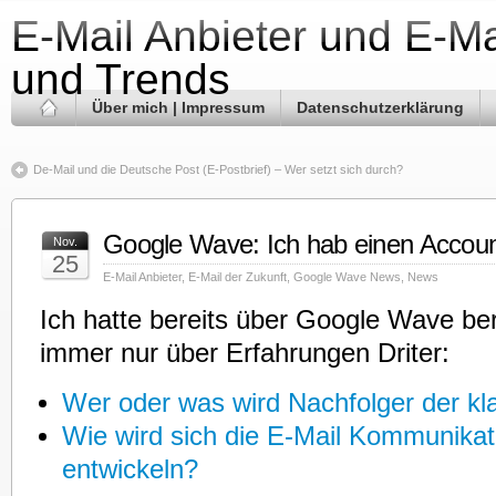
E-Mail Anbieter und E-Ma
und Trends
Über mich | Impressum
Datenschutzerklärung
De-Mail und die Deutsche Post (E-Postbrief) – Wer setzt sich durch?
Google Wave: Ich hab einen Accou
Nov.
25
E-Mail Anbieter
,
E-Mail der Zukunft
,
Google Wave News
,
News
Ich hatte bereits über Google Wave beri
immer nur über Erfahrungen Driter:
Wer oder was wird Nachfolger der kl
Wie wird sich die E-Mail Kommunikat
entwickeln?