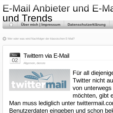
E-Mail Anbieter und E-Ma
und Trends
Über mich | Impressum
Datenschutzerklärung
Wer oder was wird Nachfolger der klassischen E-Mail?
Twittern via E-Mail
Nov.
02
Allgemein
,
dienste
Für all diejeni
Twitter nicht a
von unterwegs
möchten, gibt e
Man muss lediglich unter twittermail.co
Benutzerdaten eingeben und schon b