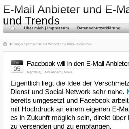
E-Mail Anbieter und E-Ma
und Trends
Über mich | Impressum
Datenschutzerklärung
Neuartiger Spamschutz soll Werbeflut zu 100% eindämmen
Facebook will in den E-Mail Anbiete
Feb.
05
Allgemein
,
E-Mail Anbieter
,
News
Eigentlich liegt die Idee der Verschme
Dienst und Social Network sehr nahe.
bereits umgesetzt und Facebook arbeit
mit Hochdruck an einem eigenen E-Mail
es in Zukunft möglich sein, direkt übe
zu versenden und zu empfangen.