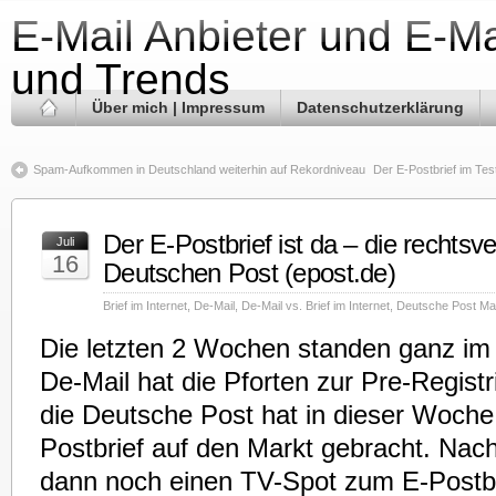
E-Mail Anbieter und E-Ma
und Trends
Über mich | Impressum
Datenschutzerklärung
Spam-Aufkommen in Deutschland weiterhin auf Rekordniveau
Der E-Postbrief im Test
Der E-Postbrief ist da – die rechtsve
Juli
16
Deutschen Post (epost.de)
Brief im Internet
,
De-Mail
,
De-Mail vs. Brief im Internet
,
Deutsche Post Mai
Die letzten 2 Wochen standen ganz im 
De-Mail hat die Pforten zur Pre-Regist
die Deutsche Post hat in dieser Woche
Postbrief auf den Markt gebracht. Nac
dann noch einen TV-Spot zum E-Postbr