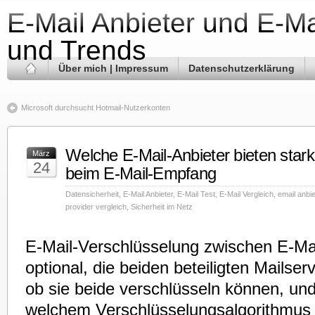
E-Mail Anbieter und E-Ma
und Trends
Über mich | Impressum
Datenschutzerklärung
Microsoft durchsucht Hotmail-Nutzerkonten
Welche E-Mail-Anbieter bieten star
März
24
beim E-Mail-Empfang
Datensicherheit
,
E-Mail Anbieter
,
E-Mail Test
,
E-Mail Vergleich
,
email anbie
provider vergleich
,
Sicherheit im Netz
E-Mail-Verschlüsselung zwischen E-Mai
optional, die beiden beteiligten Mailse
ob sie beide verschlüsseln können, und
welchem Verschlüsselungsalgorithmus