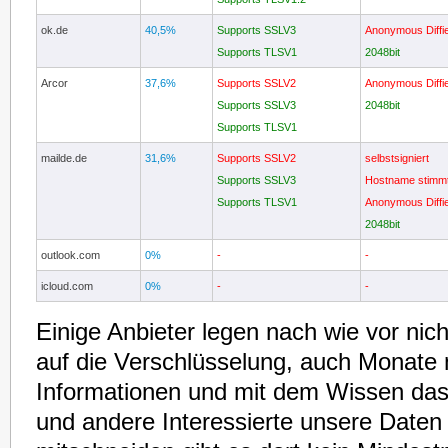
ok.de
40,5%
Supports SSLV3
Anonymous Diffi
Supports TLSV1
2048bit
Arcor
37,6%
Supports SSLV2
Anonymous Diffi
Supports SSLV3
2048bit
Supports TLSV1
mailde.de
31,6%
Supports SSLV2
selbstsigniert
Supports SSLV3
Hostname stimmt
Supports TLSV1
Anonymous Diffi
2048bit
outlook.com
0%
-
-
icloud.com
0%
-
-
Einige Anbieter legen nach wie vor nicht
auf die Verschlüsselung, auch Monate
Informationen und mit dem Wissen da
und andere Interessierte unsere Daten