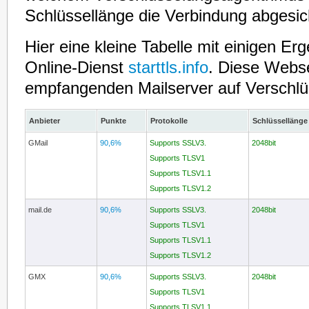
Schlüssellänge die Verbindung abgesich
Hier eine kleine Tabelle mit einigen E
Online-Dienst
starttls.info
. Diese Webse
empfangenden Mailserver auf Verschlü
Anbieter
Punkte
Protokolle
Schlüssellänge
GMail
90,6%
Supports SSLV3.
2048bit
Supports TLSV1
Supports TLSV1.1
Supports TLSV1.2
mail.de
90,6%
Supports SSLV3.
2048bit
Supports TLSV1
Supports TLSV1.1
Supports TLSV1.2
GMX
90,6%
Supports SSLV3.
2048bit
Supports TLSV1
Supports TLSV1.1