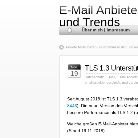
E-Mail Anbiete
und Trends
Über mich | Impressum
Aktuelle Mailanbieter-Testergebnisse der Testseit
TLS 1.3 Unterstü
Nov.
19
Datenschutz
,
E-Mail
,
E-Mail Anbiete
email provider vergleich
,
mail vergle
Seit August 2018 ist TLS 1.3 verabsch
8446
). Die neue Version des Versch
bessere Performance als TLS 1.2 (u
Welche großen E-Mail-Anbieter biet
(Stand 19.11.2018):