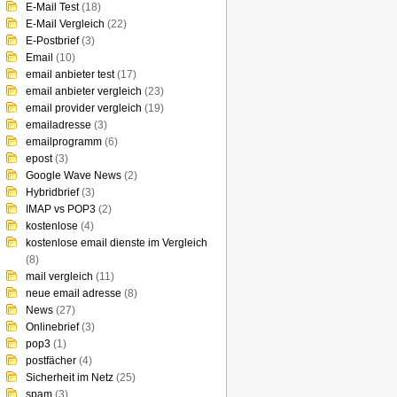
E-Mail Test
(18)
E-Mail Vergleich
(22)
E-Postbrief
(3)
Email
(10)
email anbieter test
(17)
email anbieter vergleich
(23)
email provider vergleich
(19)
emailadresse
(3)
emailprogramm
(6)
epost
(3)
Google Wave News
(2)
Hybridbrief
(3)
IMAP vs POP3
(2)
kostenlose
(4)
kostenlose email dienste im Vergleich
(8)
mail vergleich
(11)
neue email adresse
(8)
News
(27)
Onlinebrief
(3)
pop3
(1)
postfächer
(4)
Sicherheit im Netz
(25)
spam
(3)