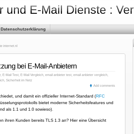
r und E-Mail Dienste : Ve
Datenschutzerklärung
e internet.nl
tzung bei E-Mail-Anbietern
r
,
E-Mail Test
,
E-Mail Vergleich
,
email anbieter test
,
email anbieter vergleich
,
ich
,
Sicherheit im Netz
Add comments
iedet, und damit ein offizieller Internet-Standard (
RFC
lüsselungsprotokolls bietet moderne Sicherheitsfeatures und
nd als 1.1 und 1.0 sowieso).
en ihren Kunden bereits TLS 1.3 an? Hier eine Übersicht