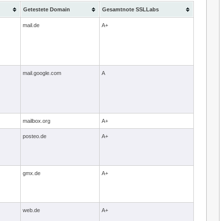
Getestete Domain
Gesamtnote SSLLabs
mail.de
A+
mail.google.com
A
mailbox.org
A+
posteo.de
A+
gmx.de
A+
web.de
A+