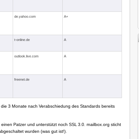
de.yahoo.com
A+
t-online.de
A
outlook.live.com
A
freenet.de
A
n, die 3 Monate nach Verabschiedung des Standards bereits
 einen Patzer und unterstützt noch SSL 3.0. mailbox.org sticht
bgeschaltet wurden (was gut ist!).