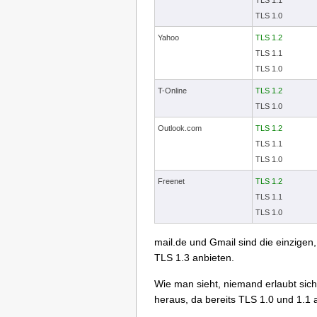
TLS 1.1
TLS 1.0
Yahoo
TLS 1.2
TLS 1.1
TLS 1.0
T-Online
TLS 1.2
TLS 1.0
Outlook.com
TLS 1.2
TLS 1.1
TLS 1.0
Freenet
TLS 1.2
TLS 1.1
TLS 1.0
mail.de und Gmail sind die einzige
TLS 1.3 anbieten.
Wie man sieht, niemand erlaubt sich
heraus, da bereits TLS 1.0 und 1.1 a