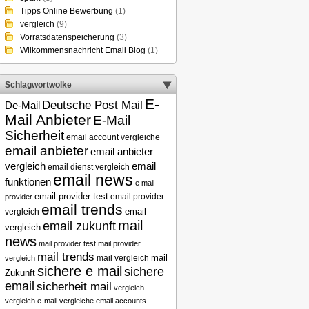
Tipps Online Bewerbung
(1)
vergleich
(9)
Vorratsdatenspeicherung
(3)
Wilkommensnachricht Email Blog
(1)
Schlagwortwolke
E-
Deutsche Post Mail
De-Mail
Mail Anbieter
E-Mail
Sicherheit
email account vergleiche
email anbieter
email anbieter
email
vergleich
email dienst vergleich
email news
funktionen
e mail
email provider test
email provider
provider
email trends
vergleich
email
mail
email zukunft
vergleich
news
mail provider test
mail provider
mail trends
mail
mail vergleich
vergleich
sichere e mail
sichere
Zukunft
email
sicherheit mail
vergleich
vergleich e-mail
vergleiche email accounts