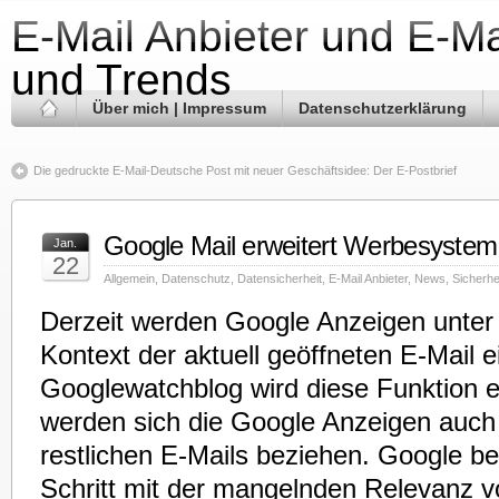
E-Mail Anbieter und E-Ma
und Trends
Über mich | Impressum
Datenschutzerklärung
Die gedruckte E-Mail-Deutsche Post mit neuer Geschäftsidee: Der E-Postbrief
Google Mail erweitert Werbesystem
Jan.
22
Allgemein
,
Datenschutz
,
Datensicherheit
,
E-Mail Anbieter
,
News
,
Sicherhe
Derzeit werden Google Anzeigen unter
Kontext der aktuell geöffneten E-Mail e
Googlewatchblog wird diese Funktion er
werden sich die Google Anzeigen auch a
restlichen E-Mails beziehen. Google b
Schritt mit der mangelnden Relevanz 