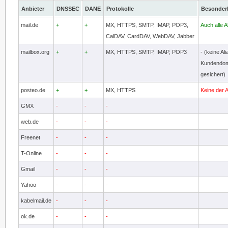
Anbieter
DNSSEC
DANE
Protokolle
Besonder
mail.de
+
+
MX, HTTPS, SMTP, IMAP, POP3,
Auch alle 
CalDAV, CardDAV, WebDAV, Jabber
mailbox.org
+
+
MX, HTTPS, SMTP, IMAP, POP3
- (keine A
Kundendoma
gesichert)
posteo.de
+
+
MX, HTTPS
Keine der A
GMX
-
-
-
web.de
-
-
-
Freenet
-
-
-
T-Online
-
-
-
Gmail
-
-
-
Yahoo
-
-
-
kabelmail.de
-
-
-
ok.de
-
-
-