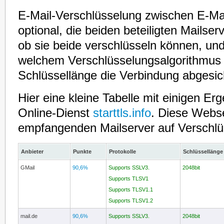
E-Mail-Verschlüsselung zwischen E-Mai
optional, die beiden beteiligten Mailse
ob sie beide verschlüsseln können, und
welchem Verschlüsselungsalgorithmus
Schlüssellänge die Verbindung abgesich
Hier eine kleine Tabelle mit einigen E
Online-Dienst
starttls.info
. Diese Webse
empfangenden Mailserver auf Verschlü
Anbieter
Punkte
Protokolle
Schlüssellänge
GMail
90,6%
Supports SSLV3.
2048bit
Supports TLSV1
Supports TLSV1.1
Supports TLSV1.2
mail.de
90,6%
Supports SSLV3.
2048bit