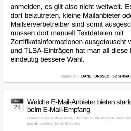
anmelden, es gilt also nicht weltweit. 
dort beizutreten, kleine Mailanbieter od
Mailserverbetreiber sind somit ausge
müssen dort manuell Textdateien mit
Zertifikatsinformationen ausgetauscht
und TLSA-Einträgen hat man all diese N
eindeutig bessere Wahl.
Tagged with:
DANE
•
DNSSEC
•
Sicherheit
Welche E-Mail-Anbieter bieten star
März
24
beim E-Mail-Empfang
Datensicherheit
,
E-Mail Anbieter
,
E-Mail Test
,
E-Mail Vergleich
,
email anbie
provider vergleich
,
Sicherheit im Netz