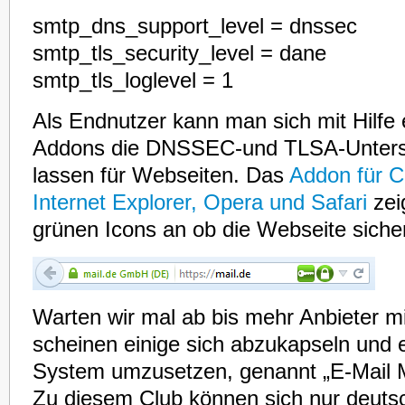
smtp_dns_
support_
level = dnssec
smtp_tls_
security_
level = dane
smtp_tls_loglevel = 1
Als Endnutzer kann man sich mit Hilfe
Addons die DNSSEC-und TLSA-Unters
lassen für Webseiten. Das
Addon für C
Internet Explorer, Opera und Safari
zeig
grünen Icons an ob die Webseite sicher 
Warten wir mal ab bis mehr Anbieter mi
scheinen einige sich abzukapseln und e
System umzusetzen, genannt „E-Mail 
Zu diesem Club können sich nur deuts