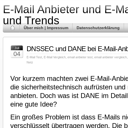
E-Mail Anbieter und E-Ma
und Trends
Über mich | Impressum
Datenschutzerklärung
DNSSEC und DANE bei E-Mail-Anb
Juli
04
E-Mail Test
,
E-Mail Vergleich
,
email anbieter test
,
email anbieter vergleich
Netz
Vor kurzem machten zwei E-Mail-Anbiet
die sicherheitstechnisch aufrüsten un
anbieten. Doch was ist DANE im Detail
eine gute Idee?
Ein großes Problem ist dass E-Mails n
verschlüsselt übertragen werden. Die be