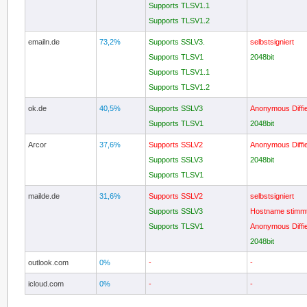
Supports TLSV1.1
Supports TLSV1.2
emailn.de
73,2%
Supports SSLV3.
selbstsigniert
Supports TLSV1
2048bit
Supports TLSV1.1
Supports TLSV1.2
ok.de
40,5%
Supports SSLV3
Anonymous Diffi
Supports TLSV1
2048bit
Arcor
37,6%
Supports SSLV2
Anonymous Diffi
Supports SSLV3
2048bit
Supports TLSV1
mailde.de
31,6%
Supports SSLV2
selbstsigniert
Supports SSLV3
Hostname stimmt
Supports TLSV1
Anonymous Diffi
2048bit
outlook.com
0%
-
-
icloud.com
0%
-
-