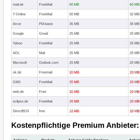
mail.de
FreeMail
60 MB
60 MB
T-Online
FreeMail
50 MB
32 MB
Arcor
PIA basic
35 MB
35 MB
Google
Gmail
25 MB
25 MB
Yahoo
FreeMail
25 MB
25 MB
AOL
Mail
25 MB
25 MB
Microsoft
Outlook.com
25 MB
25 MB
ok.de
Freemail
20 MB
20 MB
GMX
FreeMail
20 MB
20 MB
web.de
Free
20 MB
20 MB
eclipso.de
FreeMail
20 MB
20 MB
DirectBOX
free
10 MB
10 MB
Kostenpflichtige Premium Anbieter: