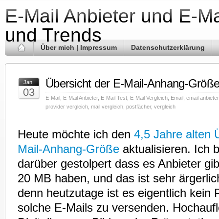
E-Mail Anbieter und E-Ma
und Trends
Über mich | Impressum
Datenschutzerklärung
Übersicht der E-Mail-Anhang-Größ
Jan.
03
E-Mail
,
E-Mail Anbieter
,
E-Mail Test
,
E-Mail Vergleich
,
Email
,
email anbieter
provider vergleich
,
mail vergleich
,
postfächer
,
vergleich
Heute möchte ich den
4,5 Jahre alten 
Mail-Anhang-Größe
aktualisieren. Ich 
darüber gestolpert dass es Anbieter gib
20 MB haben, und das ist sehr ärgerlic
denn heutzutage ist es eigentlich kein
solche E-Mails zu versenden. Hochauf