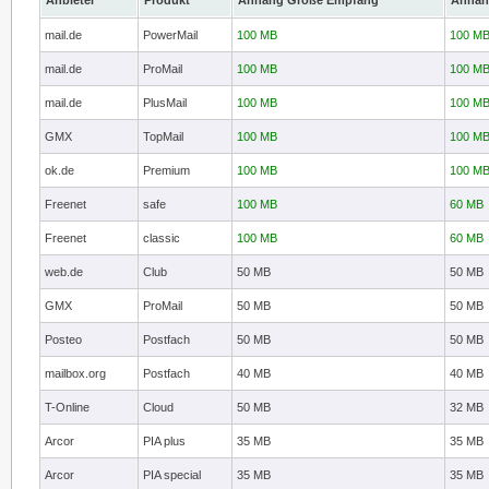
Anbieter
Produkt
Anhang Größe Empfang
Anhan
mail.de
PowerMail
100 MB
100 M
mail.de
ProMail
100 MB
100 M
mail.de
PlusMail
100 MB
100 M
GMX
TopMail
100 MB
100 M
ok.de
Premium
100 MB
100 M
Freenet
safe
100 MB
60 MB
Freenet
classic
100 MB
60 MB
web.de
Club
50 MB
50 MB
GMX
ProMail
50 MB
50 MB
Posteo
Postfach
50 MB
50 MB
mailbox.org
Postfach
40 MB
40 MB
T-Online
Cloud
50 MB
32 MB
Arcor
PIA plus
35 MB
35 MB
Arcor
PIA special
35 MB
35 MB