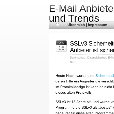
E-Mail Anbiete
und Trends
Über mich | Impressum
SSLv3 Sicherheit
Okt.
15
Anbieter ist siche
Datenschutz
,
Datensicherheit
,
E-Ma
Netz
Heute Nacht wurde eine
Sicherheits
deren Hilfe ein Angreifer die versc
im Protokolldesign ist kann es nich
dieses alten Protokolls.
SSLv3 ist 18 Jahre alt, und wurde v
Programme die SSLv3 als „bestes“ V
bedeutet für diese alten Programme,