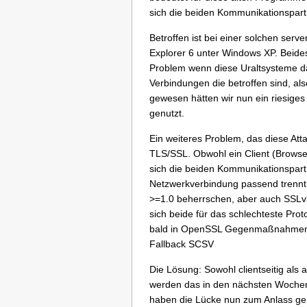
sich die beiden Kommunikationspart
Betroffen ist bei einer solchen serv
Explorer 6 unter Windows XP. Beides 
Problem wenn diese Uraltsysteme d
Verbindungen die betroffen sind, al
gewesen hätten wir nun ein riesige
genutzt.
Ein weiteres Problem, das diese Att
TLS/SSL. Obwohl ein Client (Browser
sich die beiden Kommunikationspart
Netzwerkverbindung passend trennt. 
>=1.0 beherrschen, aber auch SSLv3 
sich beide für das schlechteste Pro
bald in OpenSSL Gegenmaßnahmen ge
Fallback SCSV
Die Lösung: Sowohl clientseitig als
werden das in den nächsten Wochen 
haben die Lücke nun zum Anlass ge