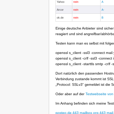
Yahoo
nein
A
Arcor
nein
A-
ok.de
nein
B
Einige deutsche Anbieter sind siche
reagiert und sind angreifbar/abhörba
Testen kann man es selbst mit folge
openssl s_client -ssl3 -connect mai
openssl s_client -crlf -ssl3 -conne
openssl s_client -starttls smtp -crl
Dort natürlich den passenden Host
Verbindung zustande kommt ist SSL
„Protocol: SSLv3“ gemeldet ist die Se
Oder aber auf der
Testwebseite von
Im Anhang befinden sich meine Test
posteo.de.443
mailbox.org.443
mail