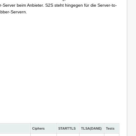
rver beim Anbieter. S2S steht hingegen für die Server-to-
abber-Servern.
Ciphers
STARTTLS
TLSA(DANE)
Tests