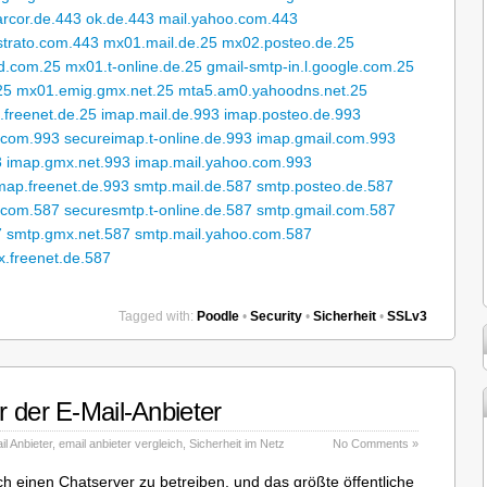
arcor.de.443
ok.de.443
mail.yahoo.com.443
strato.com.443
mx01.mail.de.25
mx02.posteo.de.25
ud.com.25
mx01.t-online.de.25
gmail-smtp-in.l.google.com.25
25
mx01.emig.gmx.net.25
mta5.am0.yahoodns.net.25
.freenet.de.25
imap.mail.de.993
imap.posteo.de.993
.com.993
secureimap.t-online.de.993
imap.gmail.com.993
3
imap.gmx.net.993
imap.mail.yahoo.com.993
map.freenet.de.993
smtp.mail.de.587
smtp.posteo.de.587
.com.587
securesmtp.t-online.de.587
smtp.gmail.com.587
7
smtp.gmx.net.587
smtp.mail.yahoo.com.587
.freenet.de.587
Tagged with:
Poodle
•
Security
•
Sicherheit
•
SSLv3
 der E-Mail-Anbieter
il Anbieter
,
email anbieter vergleich
,
Sicherheit im Netz
No Comments »
ch einen Chatserver zu betreiben, und das größte öffentliche