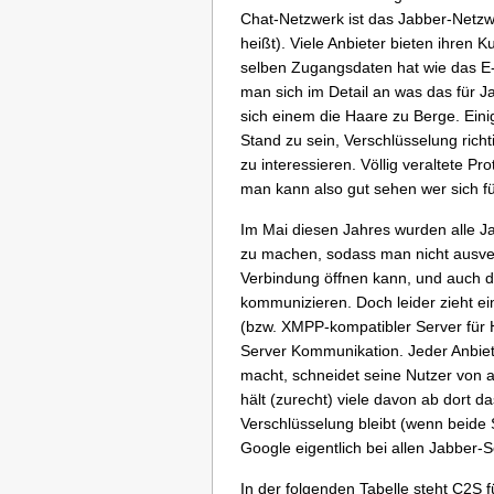
Chat-Netzwerk ist das Jabber-Netz
heißt). Viele Anbieter bieten ihren
selben Zugangsdaten hat wie das E-
man sich im Detail an was das für Ja
sich einem die Haare zu Berge. Ei
Stand zu sein, Verschlüsselung rich
zu interessieren. Völlig veraltete 
man kann also gut sehen wer sich für
Im Mai diesen Jahres wurden alle J
zu machen, sodass man nicht ausve
Verbindung öffnen kann, und auch d
kommunizieren. Doch leider zieht ei
(bzw. XMPP-kompatibler Server für H
Server Kommunikation. Jeder Anbiet
macht, schneidet seine Nutzer von 
hält (zurecht) viele davon ab dort d
Verschlüsselung bleibt (wenn beide 
Google eigentlich bei allen Jabber-Se
In der folgenden Tabelle steht C2S f