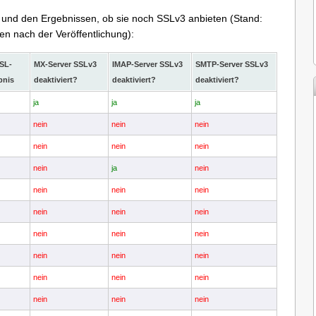
n und den Ergebnissen, ob sie noch SSLv3 anbieten (Stand:
en nach der Veröffentlichung):
SL-
MX-Server SSLv3
IMAP-Server SSLv3
SMTP-Server SSLv3
bnis
deaktiviert?
deaktiviert?
deaktiviert?
ja
ja
ja
nein
nein
nein
nein
nein
nein
nein
ja
nein
nein
nein
nein
nein
nein
nein
nein
nein
nein
nein
nein
nein
nein
nein
nein
nein
nein
nein