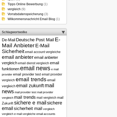
Tipps Online Bewerbung
(1)
vergleich
(9)
Vorratsdatenspeicherung
(3)
Wilkommensnachricht Email Blog
(1)
Schlagwortwolke
E-
Deutsche Post Mail
De-Mail
Mail Anbieter
E-Mail
Sicherheit
email account vergleiche
email anbieter
email anbieter
email
vergleich
email dienst vergleich
email news
funktionen
e mail
email provider test
email provider
provider
email trends
vergleich
email
mail
email zukunft
vergleich
news
mail provider test
mail provider
mail trends
mail
mail vergleich
vergleich
sichere e mail
sichere
Zukunft
email
sicherheit mail
vergleich
vergleich e-mail
vergleiche email accounts