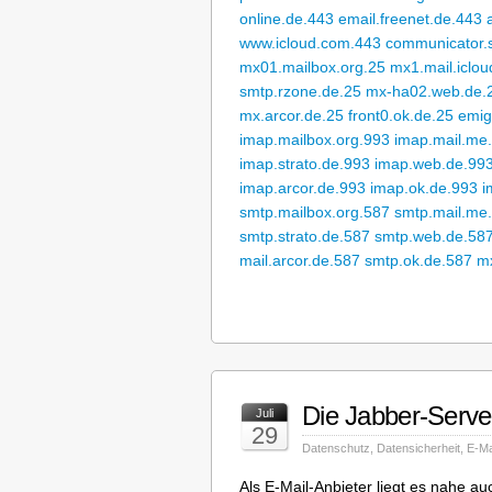
online.de.443
email.freenet.de.443
www.icloud.com.443
communicator.
mx01.mailbox.org.25
mx1.mail.iclo
smtp.rzone.de.25
mx-ha02.web.de.
mx.arcor.de.25
front0.ok.de.25
emig
imap.mailbox.org.993
imap.mail.me
imap.strato.de.993
imap.web.de.99
imap.arcor.de.993
imap.ok.de.993
i
smtp.mailbox.org.587
smtp.mail.me
smtp.strato.de.587
smtp.web.de.58
mail.arcor.de.587
smtp.ok.de.587
mx
Die Jabber-Server
Juli
29
Datenschutz
,
Datensicherheit
,
E-Ma
Als E-Mail-Anbieter liegt es nahe au