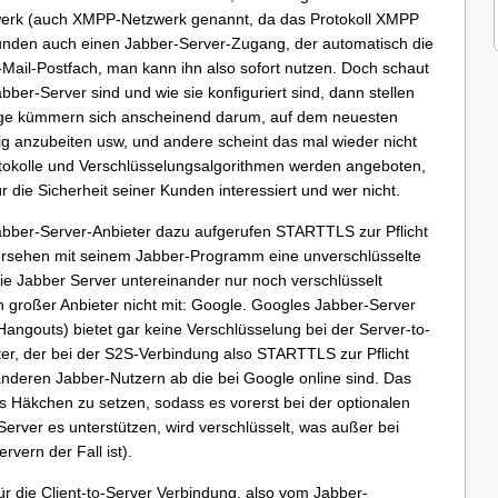
werk (auch XMPP-Netzwerk genannt, da das Protokoll XMPP
 Kunden auch einen Jabber-Server-Zugang, der automatisch die
Mail-Postfach, man kann ihn also sofort nutzen. Doch schaut
bber-Server sind und wie sie konfiguriert sind, dann stellen
nige kümmern sich anscheinend darum, auf dem neuesten
tig anzubeiten usw, und andere scheint das mal wieder nicht
Protokolle und Verschlüsselungsalgorithmen werden angeboten,
 die Sicherheit seiner Kunden interessiert und wer nicht.
abber-Server-Anbieter dazu aufgerufen STARTTLS zur Pflicht
rsehen mit seinem Jabber-Programm eine unverschlüsselte
ie Jabber Server untereinander nur noch verschlüsselt
n großer Anbieter nicht mit: Google. Googles Jabber-Server
angouts) bietet gar keine Verschlüsselung bei der Server-to-
er, der bei der S2S-Verbindung also STARTTLS zur Pflicht
anderen Jabber-Nutzern ab die bei Google online sind. Das
as Häkchen zu setzen, sodass es vorerst bei der optionalen
Server es unterstützen, wird verschlüsselt, was außer bei
rvern der Fall ist).
ür die Client-to-Server Verbindung, also vom Jabber-