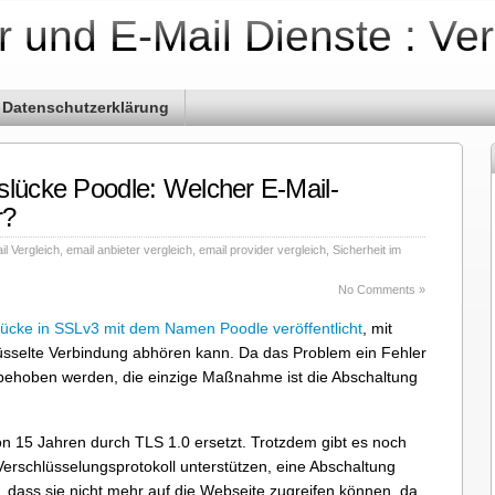
r und E-Mail Dienste : Ve
Datenschutzerklärung
slücke Poodle: Welcher E-Mail-
r?
il Vergleich
,
email anbieter vergleich
,
email provider vergleich
,
Sicherheit im
No Comments »
lücke in SSLv3 mit dem Namen Poodle veröffentlicht
, mit
hlüsselte Verbindung abhören kann. Da das Problem ein Fehler
t behoben werden, die einzige Maßnahme ist die Abschaltung
on 15 Jahren durch TLS 1.0 ersetzt. Trotzdem gibt es noch
erschlüsselungsprotokoll unterstützen, eine Abschaltung
 dass sie nicht mehr auf die Webseite zugreifen können, da