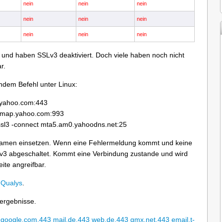
nein
nein
nein
nein
nein
nein
nein
nein
nein
r und haben SSLv3 deaktiviert. Doch viele haben noch nicht
r.
ndem Befehl unter Linux:
l.yahoo.com:443
ct imap.yahoo.com:993
f -ssl3 -connect mta5.am0.yahoodns.net:25
namen einsetzen. Wenn eine Fehlermeldung kommt und keine
v3 abgeschaltet. Kommt eine Verbindung zustande und wird
ite angreifbar.
 Qualys
.
ergebnisse.
.google.com.443
mail.de.443
web.de.443
gmx.net.443
email.t-