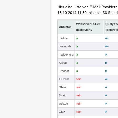
Hier eine Liste von E-Mail-Provider
16.10.2014 11:30, also ca. 36 Stund
Webserver SSLv3
Qualys S
Anbieter
deaktiviert?
Testerge
mail.de
ja
A+
posteo.de
ja
A+
mailbox.org
ja
A
iCloud
ja
B
Freenet
ja
B
T-Online
nein
A+
GMail
nein
A
Strato
nein
A
web.de
nein
A
GMX
nein
A