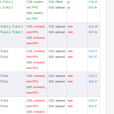
1, TLSv1.2
C2S:
modern,
C2S:
Pflicht
ja
C2S
: A
1, TLSv1.2
incl. PFS
S2S: optional
ja
S2S
: A
S2S:
modern,
incl. PFS
,
TLSv1.1, TLSv1.2
C2S:
schwach,
C2S: optional
nein
C2S
: A-
TLSv1.1, TLSv1.2
kein PFS
S2S: optional
nein
S2S
: A-
S2S:
schwach,
kein PFS
, TLSv1
C2S:
schwach,
C2S: optional
nein
C2S
: F
 TLSv1
kein PFS
S2S: optional
nein
S2S
: F
S2S:
schwach,
kein PFS
, TLSv1
C2S:
schwach,
C2S: optional
nein
C2S
: F
 TLSv1
kein PFS
S2S: optional
nein
S2S
: F
S2S:
schwach,
kein PFS
, TLSv1
C2S:
schwach,
C2S: optional
nein
C2S
: F
 TLSv1
kein PFS
S2S: optional
nein
S2S
: F
S2S:
schwach,