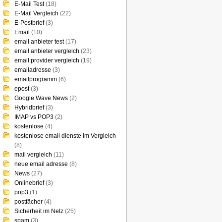
E-Mail Test
(18)
E-Mail Vergleich
(22)
E-Postbrief
(3)
Email
(10)
email anbieter test
(17)
email anbieter vergleich
(23)
email provider vergleich
(19)
emailadresse
(3)
emailprogramm
(6)
epost
(3)
Google Wave News
(2)
Hybridbrief
(3)
IMAP vs POP3
(2)
kostenlose
(4)
kostenlose email dienste im Vergleich
(8)
mail vergleich
(11)
neue email adresse
(8)
News
(27)
Onlinebrief
(3)
pop3
(1)
postfächer
(4)
Sicherheit im Netz
(25)
spam
(3)