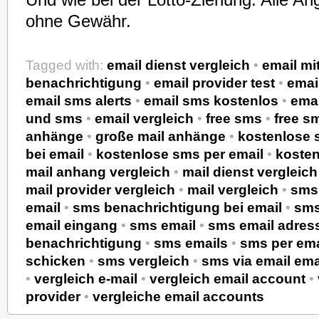
Und wie bei der Lotto-Ziehung: Alle An
ohne Gewähr.
Tagged with:
email dienst vergleich
•
email mi
benachrichtigung
•
email provider test
•
emai
email sms alerts
•
email sms kostenlos
•
ema
und sms
•
email vergleich
•
free sms
•
free s
anhänge
•
große mail anhänge
•
kostenlose 
bei email
•
kostenlose sms per email
•
kosten
mail anhang vergleich
•
mail dienst vergleich
mail provider vergleich
•
mail vergleich
•
sms 
email
•
sms benachrichtigung bei email
•
sms
email eingang
•
sms email
•
sms email adres
benachrichtigung
•
sms emails
•
sms per ema
schicken
•
sms vergleich
•
sms via email em
•
vergleich e-mail
•
vergleich email account
•
provider
•
vergleiche email accounts