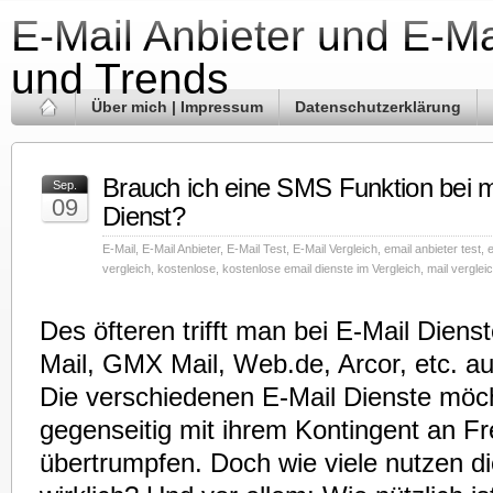
E-Mail Anbieter und E-Ma
und Trends
Über mich | Impressum
Datenschutzerklärung
Brauch ich eine SMS Funktion bei 
Sep.
09
Dienst?
E-Mail
,
E-Mail Anbieter
,
E-Mail Test
,
E-Mail Vergleich
,
email anbieter test
,
e
vergleich
,
kostenlose
,
kostenlose email dienste im Vergleich
,
mail verglei
Des öfteren trifft man bei E-Mail Diens
Mail, GMX Mail, Web.de, Arcor, etc. a
Die verschiedenen E-Mail Dienste möc
gegenseitig mit ihrem Kontingent an F
übertrumpfen. Doch wie viele nutzen d