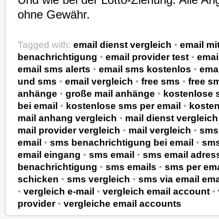
Und wie bei der Lotto-Ziehung: Alle An
ohne Gewähr.
Tagged with:
email dienst vergleich
•
email mi
benachrichtigung
•
email provider test
•
emai
email sms alerts
•
email sms kostenlos
•
ema
und sms
•
email vergleich
•
free sms
•
free s
anhänge
•
große mail anhänge
•
kostenlose 
bei email
•
kostenlose sms per email
•
kosten
mail anhang vergleich
•
mail dienst vergleich
mail provider vergleich
•
mail vergleich
•
sms 
email
•
sms benachrichtigung bei email
•
sms
email eingang
•
sms email
•
sms email adres
benachrichtigung
•
sms emails
•
sms per ema
schicken
•
sms vergleich
•
sms via email em
•
vergleich e-mail
•
vergleich email account
•
provider
•
vergleiche email accounts