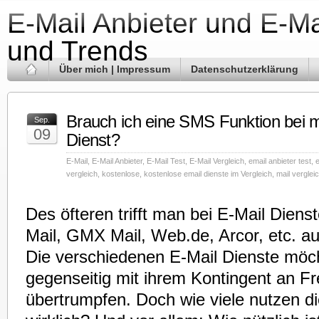
E-Mail Anbieter und E-Ma
und Trends
Über mich | Impressum
Datenschutzerklärung
Brauch ich eine SMS Funktion bei 
Sep.
09
Dienst?
E-Mail
,
E-Mail Anbieter
,
E-Mail Test
,
E-Mail Vergleich
,
email anbieter test
,
e
vergleich
,
kostenlose
,
kostenlose email dienste im Vergleich
,
mail verglei
Des öfteren trifft man bei E-Mail Diens
Mail, GMX Mail, Web.de, Arcor, etc. a
Die verschiedenen E-Mail Dienste möc
gegenseitig mit ihrem Kontingent an F
übertrumpfen. Doch wie viele nutzen d