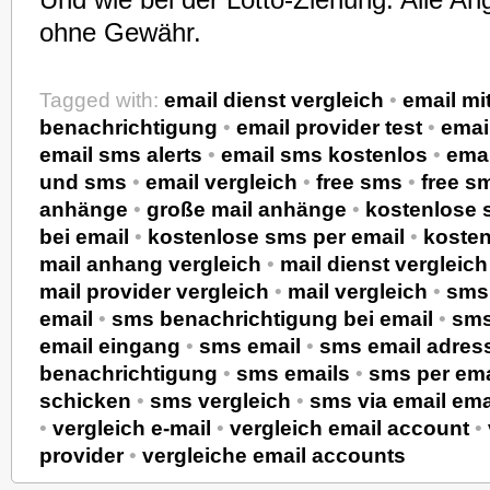
Und wie bei der Lotto-Ziehung: Alle An
ohne Gewähr.
Tagged with:
email dienst vergleich
•
email mi
benachrichtigung
•
email provider test
•
emai
email sms alerts
•
email sms kostenlos
•
ema
und sms
•
email vergleich
•
free sms
•
free s
anhänge
•
große mail anhänge
•
kostenlose 
bei email
•
kostenlose sms per email
•
kosten
mail anhang vergleich
•
mail dienst vergleich
mail provider vergleich
•
mail vergleich
•
sms 
email
•
sms benachrichtigung bei email
•
sms
email eingang
•
sms email
•
sms email adres
benachrichtigung
•
sms emails
•
sms per ema
schicken
•
sms vergleich
•
sms via email em
•
vergleich e-mail
•
vergleich email account
•
provider
•
vergleiche email accounts