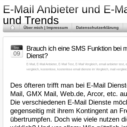
E-Mail Anbieter und E-Ma
und Trends
Über mich | Impressum
Datenschutzerklärung
Brauch ich eine SMS Funktion bei 
Sep.
09
Dienst?
E-Mail
,
E-Mail Anbieter
,
E-Mail Test
,
E-Mail Vergleich
,
email anbieter test
,
e
vergleich
,
kostenlose
,
kostenlose email dienste im Vergleich
,
mail verglei
Des öfteren trifft man bei E-Mail Diens
Mail, GMX Mail, Web.de, Arcor, etc. a
Die verschiedenen E-Mail Dienste möc
gegenseitig mit ihrem Kontingent an F
übertrumpfen. Doch wie viele nutzen d