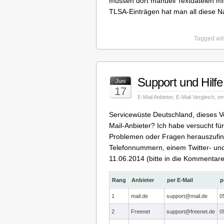
müssen dort manuell Textdateien mi
TLSA-Einträgen hat man all diese Na
Tagged wit
Support und Hilfe
Juni
17
E-Mail Anbieter
,
E-Mail Vergleich
,
em
Servicewüste Deutschland, dieses Vo
Mail-Anbieter? Ich habe versucht für
Problemen oder Fragen herauszufin
Telefonnummern, einem Twitter- u
11.06.2014 (bitte in die Kommentare 
Rang
Anbieter
per E-Mail
p
1
mail.de
support@mail.de
0
2
Freenet
support@freenet.de
0