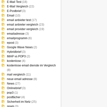
E-Mail Test
(18)
E-Mail Vergleich
(22)
E-Postbrief
(3)
Email
(10)
email anbieter test
(17)
email anbieter vergleich
(23)
email provider vergleich
(19)
emailadresse
(3)
emailprogramm
(6)
epost
(3)
Google Wave News
(2)
Hybridbrief
(3)
IMAP vs POP3
(2)
kostenlose
(4)
kostenlose email dienste im Vergleich
(8)
mail vergleich
(11)
neue email adresse
(8)
News
(27)
Onlinebrief
(3)
pop3
(1)
postfächer
(4)
Sicherheit im Netz
(25)
spam
(3)