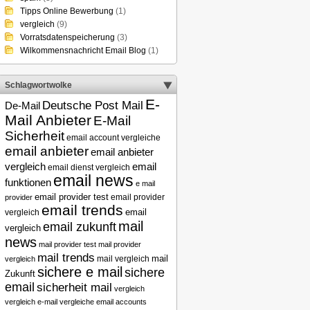
Tipps Online Bewerbung
(1)
vergleich
(9)
Vorratsdatenspeicherung
(3)
Wilkommensnachricht Email Blog
(1)
Schlagwortwolke
E-
Deutsche Post Mail
De-Mail
Mail Anbieter
E-Mail
Sicherheit
email account vergleiche
email anbieter
email anbieter
email
vergleich
email dienst vergleich
email news
funktionen
e mail
email provider test
email provider
provider
email trends
vergleich
email
mail
email zukunft
vergleich
news
mail provider test
mail provider
mail trends
mail
mail vergleich
vergleich
sichere e mail
sichere
Zukunft
email
sicherheit mail
vergleich
vergleich e-mail
vergleiche email accounts