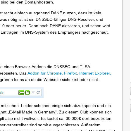
et sind bei den Domainhostern.
st recht einfach ausgehend DANE nutzen, dazu ist kein
s was nötig ist ist ein DNSSEC-fähiger DNS-Resolver, und
.11.0 oder neuer. Dann noch DANE aktivieren, und schon wird
A-Einträgen im DNS-System des Empfängers nachgeschaut.
ilfe eines Browser-Addons die DNSSEC-und TLSA-
Webseiten. Das
Addon für Chrome, Firefox, Internet Explorer,
 grünen Icons an ob die Webseite sicher ist oder nicht.
 mitziehen. Leider scheinen einige sich abzukapseln und ein
nnt „E-Mail Made in Germany“. Zu diesem Club können sich
t also nicht weltweit. Es kostet ca. 30.000€ dort beizutreten,
ilserverbetreiber sind somit ausgeschlossen. Außerdem