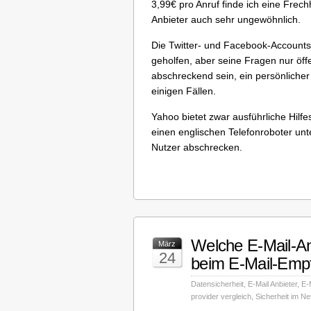
3,99€ pro Anruf finde ich eine Frechh
Anbieter auch sehr ungewöhnlich.
Die Twitter- und Facebook-Accounts 
geholfen, aber seine Fragen nur öff
abschreckend sein, ein persönlicher 
einigen Fällen.
Yahoo bietet zwar ausführliche Hilfe
einen englischen Telefonroboter un
Nutzer abschrecken.
Welche E-Mail-An
März
24
beim E-Mail-Emp
Datensicherheit
,
E-Mail Anbieter
,
E-
provider vergleich
,
Sicherheit im Ne