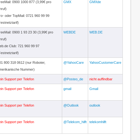
reeMail: 0900 1000 877 (3,99€ pro
GMX
GMXde
nruf)
ro- oder TopMail: 0721 960 99 99
Festnetztarif)
reeMail: 0900 1 93 23 30 (3,99€ pro
WEBDE
WEB.DE
nruf)
eb.de Club: 721 960 99 97
Festnetztarif)
01 800 318 0612 (nur Roboter,
@YahooCare
YahooCustomerCare
merikanische Nummer)
ein Support per Telefon
@Posteo_de
nicht auffindbar
ein Support per Telefon
gmail
Gmail
ein Support per Telefon
@Outlook
outlook
ein Support per Telefon
@Telekom_hilft
telekomhilft