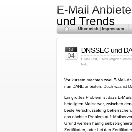
E-Mail Anbiete
und Trends
Über mich | Impressum
DNSSEC und DANE
Juli
04
E-Mail Test
,
E-Mail Vergleich
,
email 
Netz
Vor kurzem machten zwei E-Mail-Anbi
nun DANE anbieten. Doch was ist DA
Ein großes Problem ist dass E-Mails
beteiligten Mailserver, zwischen d
beide Verschlüsselung beherrschen, 
das nächste Problem auf: Mailserver
Grund werden häufig selbst-signierte
Zertifikaten, oder bei den Zertifika