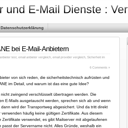
r und E-Mail Dienste : Ve
Datenschutzerklärung
 bei E-Mail-Anbietern
anbieter test
,
email anbieter vergleich
,
email provider vergleich
,
Sicherheit im
6 Comments »
eter von sich reden, die sicherheitstechnisch aufrüsten und
NE im Detail, und warum ist das eine gute Idee?
 nicht zwingend verschlüsselt übertragen werden. Die
enen E-Mails ausgetauscht werden, sprechen sich ab und wenn
dann wird der Transportweg abgesichert. Und da tritt direkt
 verwenden häufig keine gültigen Zertifikate. Aus diesem
 Zertifikate verwendet, es gibt Mailserver mit abgelaufenen
ten passt der Servername nicht. Alles Gründe, weshalb ein