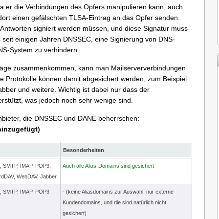
da er die Verbindungen des Opfers manipulieren kann, auch
ort einen gefälschten TLSA-Eintrag an das Opfer senden.
S-Antworten signiert werden müssen, und diese Signatur muss
s seit einigen Jahren DNSSEC, eine Signierung von DNS-
NS-System zu verhindern.
räge zusammenkommen, kann man Mailserververbindungen
che Protokolle können damit abgesichert werden, zum Beispiel
er und weitere. Wichtig ist dabei nur dass der
stützt, was jedoch noch sehr wenige sind.
-Anbieter, die DNSSEC und DANE beherrschen:
hinzugefügt)
Besonderheiten
 SMTP, IMAP, POP3,
Auch alle Alias-Domains sind gesichert
rdDAV, WebDAV, Jabber
, SMTP, IMAP, POP3
- (keine Aliasdomains zur Auswahl, nur externe
Kundendomains, und die sind natürlich nicht
gesichert)