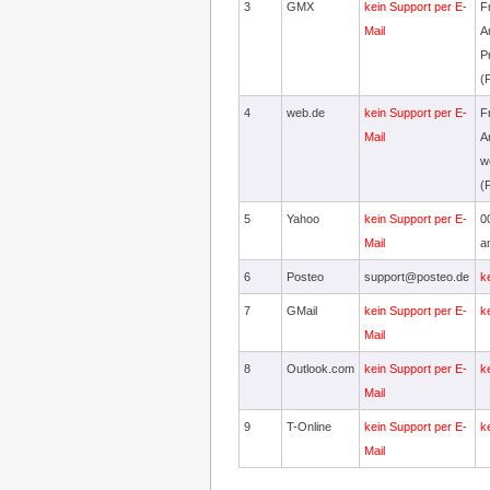
3
GMX
kein Support per E-
F
Mail
A
P
(
4
web.de
kein Support per E-
F
Mail
A
w
(
5
Yahoo
kein Support per E-
0
Mail
a
6
Posteo
support@posteo.de
k
7
GMail
kein Support per E-
k
Mail
8
Outlook.com
kein Support per E-
k
Mail
9
T-Online
kein Support per E-
k
Mail