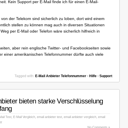
eit. Kein Support per E-Mail finde ich für einen E-Mail-
von der Telekom sind sicherlich zu loben, dort wird einem
entlich stellen zu können mag auch in diversen Situationen
Weg per E-Mail oder Telefon wäre sicherlich hilfreich in
seiten, aber rein englische Twitter- und Facebookseiten sowie
ter einer amerikanischen Telefonnummer dürfte auch viele
Tagged with:
E-Mail Anbieter Telefonnummer
•
Hilfe
•
Support
bieter bieten starke Verschlüsselung
fang
Mail Test
,
E-Mail Vergleich
,
email anbieter test
,
email anbieter vergleich
,
email
tz
No Comments »