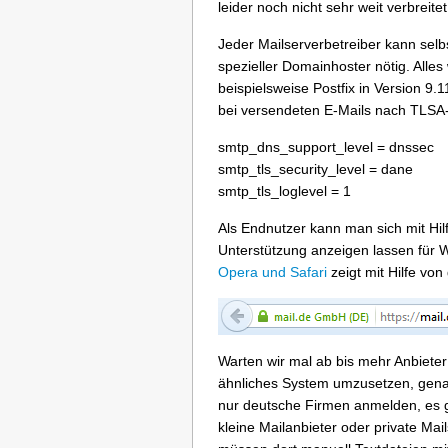
leider noch nicht sehr weit verbreit
Jeder Mailserverbetreiber kann selb
spezieller Domainhoster nötig. Alle
beispielsweise Postfix in Version 9
bei versendeten E-Mails nach TLS
smtp_dns_
support_
level = dnssec
smtp_tls_
security_
level = dane
smtp_tls_loglevel = 1
Als Endnutzer kann man sich mit H
Unterstützung anzeigen lassen für 
Opera und Safari
zeigt mit Hilfe von
Warten wir mal ab bis mehr Anbieter
ähnliches System umzusetzen, gena
nur deutsche Firmen anmelden, es gil
kleine Mailanbieter oder private Ma