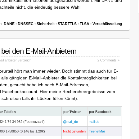
t Zertifikatsinformationen ausgetauscht werden. Mit DANE und
chteile nicht, die eindeutig bessere Wahl.
h:
DANE
•
DNSSEC
•
Sicherheit
•
STARTTLS
•
TLSA
•
Verschlüsselung
 bei den E-Mail-Anbietern
ail anbieter vergleich
2 Comments »
rurteil hört man immer wieder. Doch stimmt das auch für E-
 alle gängigen E-Mail-Anbieter die Kontaktmöglichkeiten bei
den, gesucht habe ich nach E-Mail-Adressen,
nd Facebookaccount. Hier meine Rechercheergebnisse vom
schreiben falls ihr Lücken füllen könnt):
er Telefon
per Twitter
per Facebook
5241 74 34 982 (Festnetztarif)
@mail_de
mail.de
900 1750850 (0,14€ bis 1,29€)
Nicht gefunden
freenetMail