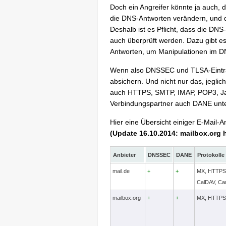
Doch ein Angreifer könnte ja auch, 
die DNS-Antworten verändern, und d
Deshalb ist es Pflicht, dass die DN
auch überprüft werden. Dazu gibt e
Antworten, um Manipulationen im D
Wenn also DNSSEC und TLSA-Eint
absichern. Und nicht nur das, jegli
auch HTTPS, SMTP, IMAP, POP3, Jabb
Verbindungspartner auch DANE unter
Hier eine Übersicht einiger E-Mail
(Update 16.10.2014: mailbox.org 
Anbieter
DNSSEC
DANE
Protokolle
mail.de
+
+
MX, HTTPS,
CalDAV, Ca
mailbox.org
+
+
MX, HTTPS